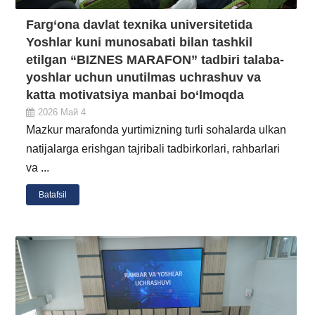
Farg‘ona davlat texnika universitetida
Yoshlar kuni munosabati bilan tashkil
etilgan “BIZNES MARAFON” tadbiri talaba-
yoshlar uchun unutilmas uchrashuv va
katta motivatsiya manbai bo‘lmoqda
2026 Май 4
Mazkur marafonda yurtimizning turli sohalarda ulkan
natijalarga erishgan tajribali tadbirkorlari, rahbarlari
va ...
Batafsil