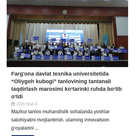
Farg'ona davlat texnika universitetida
“Oliygoh kubogi” tanlovining tantanali
taqdirlash marosimi ko‘tarinki ruhda bo‘lib
o‘tdi
2026 Май 4
Mazkur tanlov muhandislik sohalarida yoshlar
salohiyatini rivojlantirish, ularning innovatsion
g‘oyalarini ...