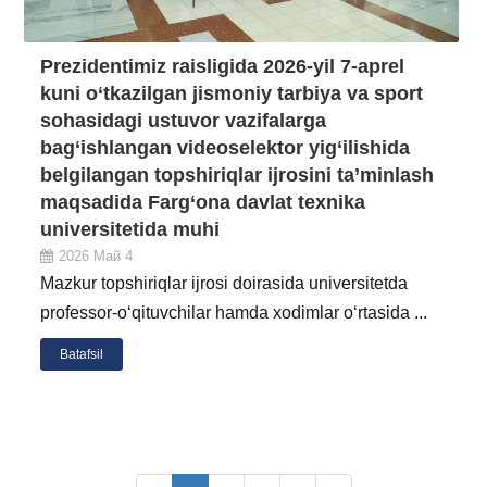
Prezidentimiz raisligida 2026-yil 7-aprel
kuni o‘tkazilgan jismoniy tarbiya va sport
sohasidagi ustuvor vazifalarga
bag‘ishlangan videoselektor yig‘ilishida
belgilangan topshiriqlar ijrosini ta’minlash
maqsadida Farg‘ona davlat texnika
universitetida muhi
2026 Май 4
Mazkur topshiriqlar ijrosi doirasida universitetda
professor-o‘qituvchilar hamda xodimlar o‘rtasida ...
Batafsil