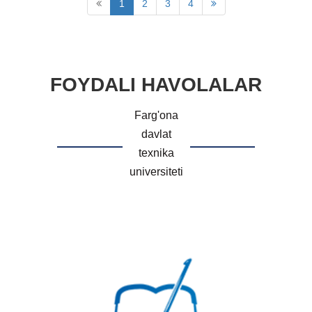
1
2
3
4
FOYDALI HAVOLALAR
Farg'ona
davlat
texnika
universiteti