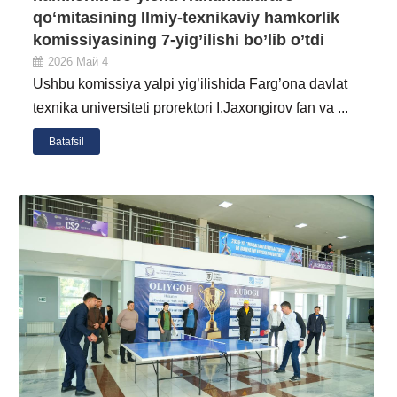
qoʻmitasining Ilmiy-texnikaviy hamkorlik
komissiyasining 7-yig’ilishi bo’lib o’tdi
2026 Май 4
Ushbu komissiya yalpi yig’ilishida Farg’ona davlat
texnika universiteti prorektori I.Jaxongirov fan va ...
Batafsil