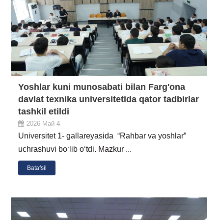
Yoshlar kuni munosabati bilan Farg'ona
davlat texnika universitetida qator tadbirlar
tashkil etildi
2026 Май 4
Universitet 1- gallareyasida “Rahbar va yoshlar”
uchrashuvi bo‘lib o‘tdi. Mazkur ...
Batafsil