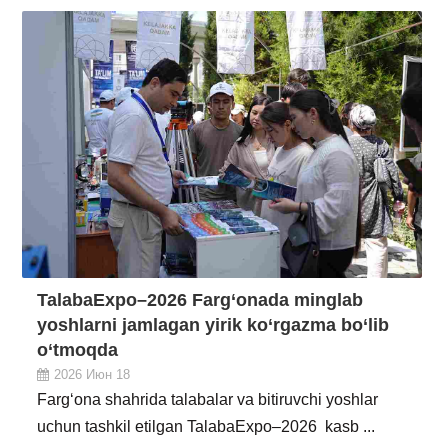
TalabaExpo–2026 Farg‘onada minglab
yoshlarni jamlagan yirik ko‘rgazma bo‘lib
o‘tmoqda
2026 Июн 18
Farg‘ona shahrida talabalar va bitiruvchi yoshlar
uchun tashkil etilgan TalabaExpo–2026 kasb ...