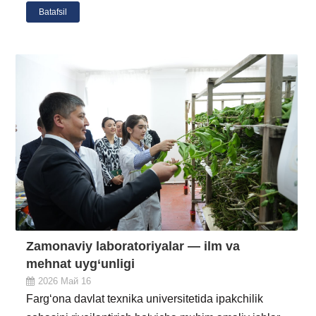
Batafsil
Zamonaviy laboratoriyalar — ilm va
mehnat uyg‘unligi
2026 Май 16
Farg‘ona davlat texnika universitetida ipakchilik