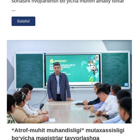
sohasini rivojlantirish bo‘yicha muhim amaliy ishlar
...
Batafsil
“Atrof-muhit muhandisligi” mutaxassisligi
bo‘yicha magistrlar tayyorlashga