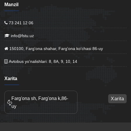
Manzil
73 241 12 06
info@fstu.uz
150100, Farg'ona shahar, Farg'ona ko'chasi 86-uy
Avtobus yo'nalishlari: 8, 8A, 9, 10, 14
Xarita
Farg'ona sh, Farg'ona k,86-
Xarita
uy