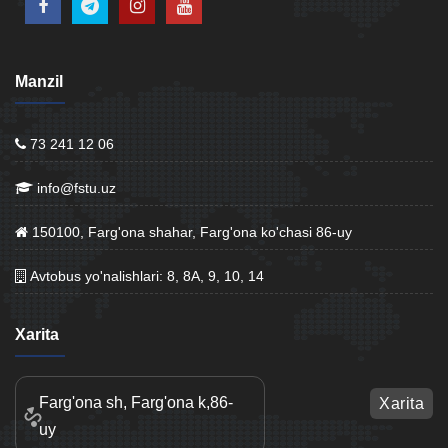
Manzil
73 241 12 06
info@fstu.uz
150100, Farg'ona shahar, Farg'ona ko'chasi 86-uy
Avtobus yo'nalishlari: 8, 8A, 9, 10, 14
Xarita
Farg'ona sh, Farg'ona k,86-
Xarita
uy