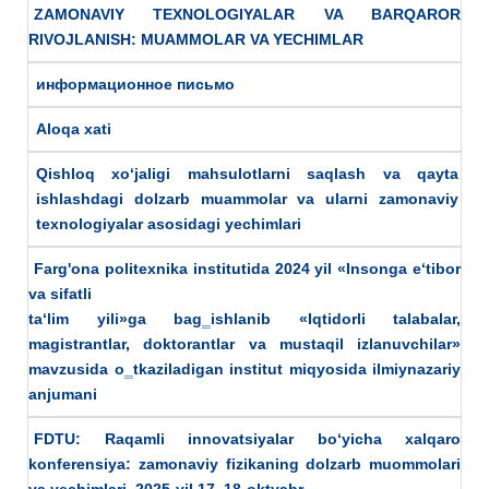
ZAMONAVIY TEXNOLOGIYALAR VA BARQAROR
RIVOJLANISH: MUAMMOLAR VA YECHIMLAR
информационное письмо
Aloqa xati
Qishloq xo‘jaligi mahsulotlarni saqlash va qayta
ishlashdagi dolzarb muammolar va ularni zamonaviy
texnologiyalar asosidagi yechimlari
Farg'ona politexnika institutida 2024 yil «Insonga e‘tibor
va sifatli
ta‘lim yili»gа bag‗ishlanib «Iqtidorli talabalar,
magistrantlar, doktorantlar va mustaqil izlanuvchilar»
mavzusida o‗tkaziladigan institut miqyosida ilmiynazariy
anjumani
FDTU: Raqamli innovatsiyalar bo‘yicha xalqaro
konferensiya: zamonaviy fizikaning dolzarb muommolari
va yechimlari. 2025-yil 17–18-oktyabr