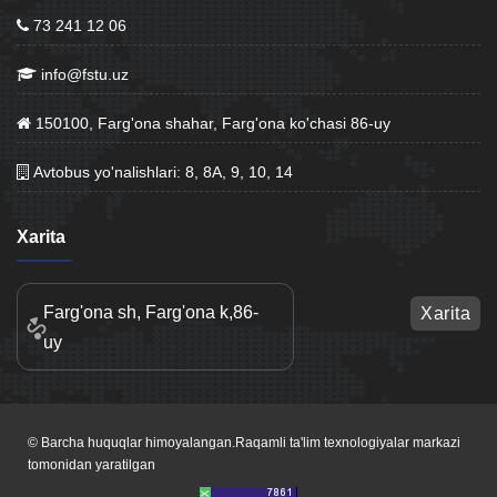
73 241 12 06
info@fstu.uz
150100, Farg'ona shahar, Farg'ona ko'chasi 86-uy
Avtobus yo'nalishlari: 8, 8A, 9, 10, 14
Xarita
Farg'ona sh, Farg'ona k,86-
Xarita
uy
© Barcha huquqlar himoyalangan.Raqamli ta'lim texnologiyalar markazi
tomonidan yaratilgan