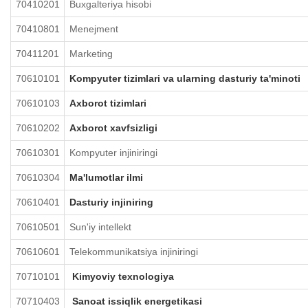
70410201
Buxgalteriya hisobi
70410801
Menejment
70411201
Marketing
70610101
Kompyuter tizimlari va ularning dasturiy ta'minoti
70610103
Axborot tizimlari
70610202
Axborot xavfsizligi
70610301
Kompyuter injiniringi
70610304
Ma'lumotlar ilmi
70610401
Dasturiy injiniring
70610501
Sun'iy intellekt
70610601
Telekommunikatsiya injiniringi
70710101
Kimyoviy texnologiya
70710403
Sanoat issiqlik energetikasi