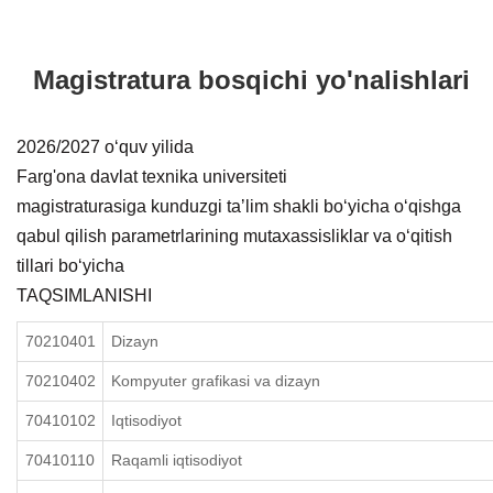
Magistratura bosqichi yo'nalishlari
2026/2027 o‘quv yilida
Farg'ona davlat texnika universiteti
magistraturasiga kunduzgi taʼlim shakli boʻyicha oʻqishga
qabul qilish parametrlarining mutaxassisliklar va oʻqitish
tillari boʻyicha
TAQSIMLANISHI
70210401
Dizayn
70210402
Kompyuter grafikasi va dizayn
70410102
Iqtisodiyot
70410110
Raqamli iqtisodiyot