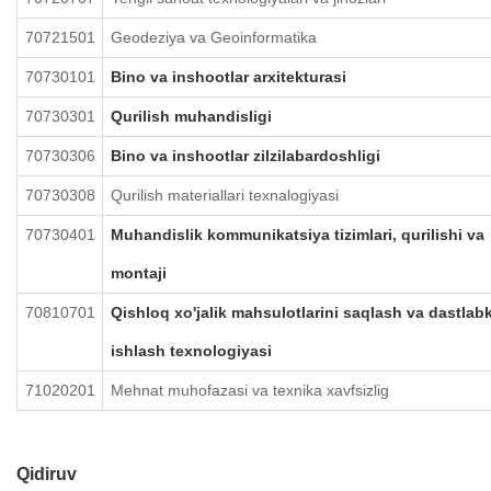
70721501
Geodeziya va Geoinformatika
70730101
Bino va inshootlar arxitekturasi
70730301
Qurilish muhandisligi
70730306
Bino va inshootlar zilzilabardoshligi
70730308
Qurilish materiallari texnalogiyasi
70730401
Muhandislik kommunikatsiya tizimlari, qurilishi va
montaji
70810701
Qishloq xo'jalik mahsulotlarini saqlash va dastlabk
ishlash texnologiyasi
71020201
Mehnat muhofazasi va texnika xavfsizlig
Qidiruv