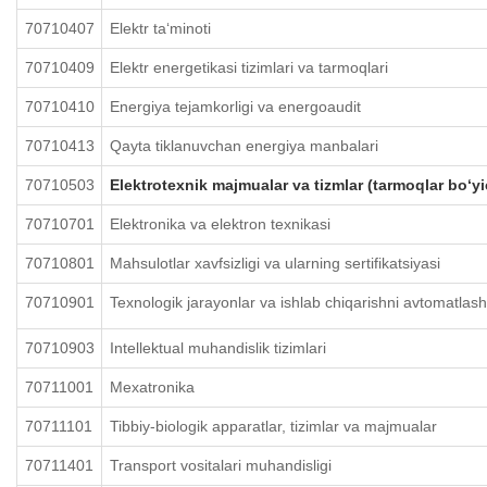
70710407
Elektr taʻminoti
70710409
Elektr energetikasi tizimlari va tarmoqlari
70710410
Energiya tejamkorligi va energoaudit
70710413
Qayta tiklanuvchan energiya manbalari
70710503
Elektrotexnik majmualar va tizmlar (tarmoqlar bo‘y
70710701
Elektronika va elektron texnikasi
70710801
Mahsulotlar xavfsizligi va ularning sertifikatsiyasi
70710901
Texnologik jarayonlar va ishlab chiqarishni avtomatlasht
70710903
Intellektual muhandislik tizimlari
70711001
Mexatronika
70711101
Tibbiy-biologik apparatlar, tizimlar va majmualar
70711401
Transport vositalari muhandisligi