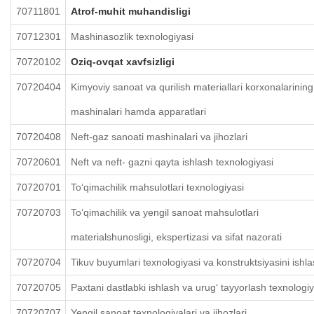
70711801
Atrof-muhit muhandisligi
70712301
Mashinasozlik texnologiyasi
70720102
Oziq-ovqat xavfsizligi
70720404
Kimyoviy sanoat va qurilish materiallari korxonalarining
mashinalari hamda apparatlari
70720408
Neft-gaz sanoati mashinalari va jihozlari
70720601
Neft va neft- gazni qayta ishlash texnologiyasi
70720701
To‘qimachilik mahsulotlari texnologiyasi
70720703
To‘qimachilik va yengil sanoat mahsulotlari
materialshunosligi, ekspertizasi va sifat nazorati
70720704
Tikuv buyumlari texnologiyasi va konstruktsiyasini ishl
70720705
Paxtani dastlabki ishlash va urug‘ tayyorlash texnologiy
70720707
Yengil sanoat texnologiyalari va jihozlari