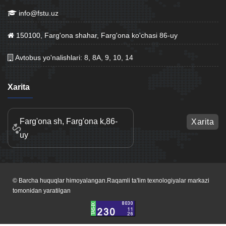
info@fstu.uz
150100, Farg'ona shahar, Farg'ona ko'chasi 86-uy
Avtobus yo'nalishlari: 8, 8A, 9, 10, 14
Xarita
Farg'ona sh, Farg'ona k,86-
Xarita
uy
© Barcha huquqlar himoyalangan.Raqamli ta'lim texnologiyalar markazi
tomonidan yaratilgan