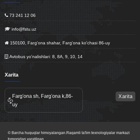
73 241 12 06
info@fstu.uz
150100, Farg'ona shahar, Farg'ona ko'chasi 86-uy
Avtobus yo'nalishlari: 8, 8A, 9, 10, 14
Xarita
Farg'ona sh, Farg'ona k,86-
Xarita
uy
© Barcha huquqlar himoyalangan.Raqamli ta'lim texnologiyalar markazi
tomonidan yaratilgan