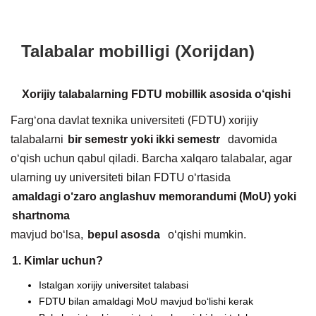
Talabalar mobilligi (Xorijdan)
Xorijiy talabalarning FDTU mobillik asosida o‘qishi
Farg‘ona davlat texnika universiteti (FDTU) xorijiy
talabalarni
bir semestr yoki ikki semestr
davomida
o‘qish uchun qabul qiladi. Barcha xalqaro talabalar, agar
ularning uy universiteti bilan FDTU o‘rtasida
amaldagi o‘zaro anglashuv memorandumi (MoU) yoki
shartnoma
mavjud bo‘lsa,
bepul asosda
o‘qishi mumkin.
1. Kimlar uchun?
Istalgan xorijiy universitet talabasi
FDTU bilan amaldagi MoU mavjud bo‘lishi kerak