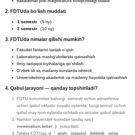
Bakalavriat yoki magistratura bosqichidagi talaba
2. FDTUda bo‘lish muddati
1 semestr
(5 oy)
2 semestr
(10 oy)
3. FDTUda nimalar qilishi mumkin?
Fakultet fanlarini tanlab o‘qish
Laboratoriya mashg‘ulotlarida qatnashish
Ilmiy tadqiqot loyihalariga qo‘shilish
O‘zbek tili va madaniy kurslarda ishtirok
Universitetning akademik va madaniy hayotida qatnashish
4. Qabul jarayoni — qanday topshiriladi?
FDTU tomonidan bahorgi semestr uchun almashinuv
uchun qabul oktyabr-noyabr oylarida, kuzgi semstr uchun
qabul may-iyun oylarida ochiladi va arizalar qabul qilinadi.
Hamkor universitet nomidan tasdiq xati (
nomination letter
)
yuboriladi
Talaba FDTUga
o
‘
qish
istagini
bildirib
ariza