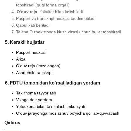
topshiradi (gugl forma orqali)
O‘quv reja
fakultet bilan kelishiladi
Pasport va transkript nusxasi taqdim etiladi
Qabul xati beriladi
Talaba O‘zbekistonga kirish vizasi uchun hujjat topshiradi
5. Kerakli hujjatlar
Pasport nusxasi
Ariza
O‘quv reja (imzolangan)
Akademik transkript
6. FDTU tomonidan ko‘rsatiladigan yordam
Taklifnoma tayyorlash
Vizaga doir yordam
Yotoqxona bilan ta’minlash imkoniyati
O‘quv jarayoniga moslashuv bo‘yicha qo‘llab-quvvatlash
Qidiruv