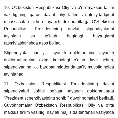
10. Oʻzbekiston Respublikasi Oliy va oʻrta maxsus taʼlim
vazirligining qarori davlat oliy taʼlim va ilmiy-tadqiqot
muassasalari uchun tayanch doktorantlarga Oʻzbekiston
Respublikasi Prezidentining davlat stipendiyalarini
tayinlash va toʻlash haqidagi buyruqlarni
rasmiylashtirishda asos boʻladi.
Stipendiyalar har yili tayanch doktorantning tayanch
doktoranturaning oxirgi kursidagi oʻqish davri uchun,
stipendiyaning ikki barobari miqdorida qatʼiy muvofiq holda
tayinlanadi.
11. Oʻzbekiston Respublikasi Prezidentining davlat
stipendiyalari sohibi boʻlgan tayanch doktorantlarga
“Prezident stipendiyasining sohibi” guvohnomalari beriladi.
Guvohnomalar Oʻzbekiston Respublikasi Oliy va oʻrta
maxsus taʼlim vazirligi hayʼati majlisida tantanali vaziyatda