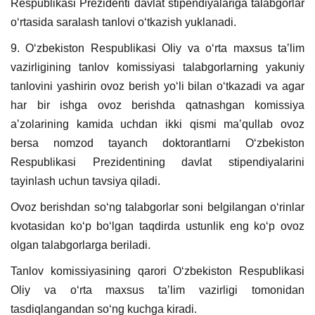
Respublikasi Prezidenti davlat stipendiyalariga talabgorlar
oʻrtasida saralash tanlovi oʻtkazish yuklanadi.
9. Oʻzbekiston Respublikasi Oliy va oʻrta maxsus taʼlim
vazirligining tanlov komissiyasi talabgorlarning yakuniy
tanlovini yashirin ovoz berish yoʻli bilan oʻtkazadi va agar
har bir ishga ovoz berishda qatnashgan komissiya
aʼzolarining kamida uchdan ikki qismi maʼqullab ovoz
bersa nomzod tayanch doktorantlarni Oʻzbekiston
Respublikasi Prezidentining davlat stipendiyalarini
tayinlash uchun tavsiya qiladi.
Ovoz berishdan soʻng talabgorlar soni belgilangan oʻrinlar
kvotasidan koʻp boʻlgan taqdirda ustunlik eng koʻp ovoz
olgan talabgorlarga beriladi.
Tanlov komissiyasining qarori Oʻzbekiston Respublikasi
Oliy va oʻrta maxsus taʼlim vazirligi tomonidan
tasdiqlangandan soʻng kuchga kiradi.