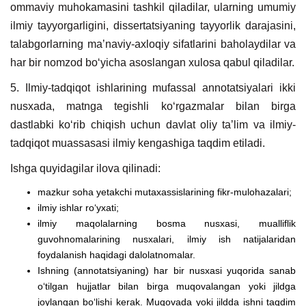
ommaviy muhokamasini tashkil qiladilar, ularning umumiy
ilmiy tayyorgarligini, dissertatsiyaning tayyorlik darajasini,
talabgorlarning maʼnaviy-axloqiy sifatlarini baholaydilar va
har bir nomzod boʻyicha asoslangan xulosa qabul qiladilar.
5. Ilmiy-tadqiqot ishlarining mufassal annotatsiyalari ikki
nusxada, matnga tegishli koʻrgazmalar bilan birga
dastlabki koʻrib chiqish uchun davlat oliy taʼlim va ilmiy-
tadqiqot muassasasi ilmiy kengashiga taqdim etiladi.
Ishga quyidagilar ilova qilinadi:
mazkur soha yetakchi mutaxassislarining fikr-mulohazalari;
ilmiy ishlar roʻyxati;
ilmiy maqolalarning bosma nusxasi, mualliflik
guvohnomalarining nusxalari, ilmiy ish natijalaridan
foydalanish haqidagi dalolatnomalar.
Ishning (annotatsiyaning) har bir nusxasi yuqorida sanab
oʻtilgan hujjatlar bilan birga muqovalangan yoki jildga
joylangan boʻlishi kerak. Muqovada yoki jildda ishni taqdim