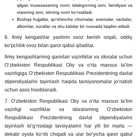
qilgan muassasaning nomi, talabgorning ismi, familiyasi va
otasining ismi, ishning nomi koʻrsatiladi.
Boshqa hujjatlar, qoʻshimcha chizmalar, sxemalar, xaritalar,
albomlar, suratlar va shu kabilar bir nusxada taqdim etiladi.
6. Ilmiy kengashlar yashirin ovoz berish orqali, oddiy
koʻpchilik ovoz bilan qaror qabul qiladilar.
Ilmiy kengashlarning qarorlari vazirliklar va idoralar uchun
Oʻzbekiston Respublikasi Oliy va oʻrta maxsus taʼlim
vazirligiga Oʻzbekiston Respublikasi Prezidentining davlat
stipendiyalarini tayinlash haqida tavsiyanomalar joʻnatish
uchun asos hisoblanadi.
7. Oʻzbekiston Respublikasi Oliy va oʻrta maxsus taʼlim
vazirligi vazirliklar va idoralarning Oʻzbekiston
Respublikasi Prezidentining davlat stipendiyalarini
tayinlash toʻgʻrisidagi tavsiyalarini har yili bir marta —
dekabr oyida koʻrib chiqadi va ular boʻyicha qaror qabul