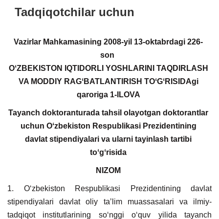
Tadqiqotchilar uchun
Vazirlar Mahkamasining 2008-yil 13-oktabrdagi 226-
son
OʻZBEKISTON IQTIDORLI YOSHLARINI TAQDIRLASH
VA MODDIY RAGʻBATLANTIRISH TOʻGʻRISIDAgi
qaroriga 1-ILOVA
Tayanch doktoranturada tahsil olayotgan doktorantlar
uchun Oʻzbekiston Respublikasi Prezidentining
davlat stipendiyalari va ularni tayinlash tartibi
toʻgʻrisida
NIZOM
1. Oʻzbekiston Respublikasi Prezidentining davlat
stipendiyalari davlat oliy taʼlim muassasalari va ilmiy-
tadqiqot institutlarining soʻnggi oʻquv yilida tayanch