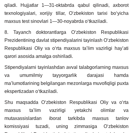
qiladi. Hujjatlar 1—31-oktabrda qabul qilinadi, axborot
texnologiyalari, xorijiy tillar, Oʻzbekiston tarixi boʻyicha
maxsus test sinovlari 1—30-noyabrda oʻtkaziladi.
8. Tayanch doktorantlarga Oʻzbekiston Respublikasi
Prezidentining davlat stipendiyalarini tayinlash Oʻzbekiston
Respublikasi Oliy va oʻrta maxsus taʼlim vazirligi hayʼati
qarori asosida amalga oshiriladi.
Stipendiyalarni tayinlashdan avval talabgorlarning maxsus
va umumilmiy tayyorgarlik darajasi hamda
maʼlumotlarining belgilangan mezonlarga muvofiqligi puxta
ekspertizadan oʻtkaziladi.
Shu maqsadda Oʻzbekiston Respublikasi Oliy va oʻrta
maxsus taʼlim vazirligi yetakchi olimlar va
mutaxassislardan iborat tarkibda maxsus tanlov
komissiyasi tuzadi, uning zimmasiga Oʻzbekiston