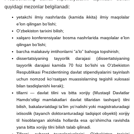
quyidagi mezonlar belgilanadi:
yetakchi ilmiy nashrlarda (kamida ikkita) ilmiy maqolalar
eʼlon qilingan boʻlishi;
Oʻzbekiston tarixini bilish;
xalqaro konferensiyalar bosma nashrlarida maqolalar eʼlon
qilingan boʻlishi;
barcha malakaviy imtihonlarni “aʼlo” bahoga topshirish;
dissertatsiyaning tayyorlik darajasi (dissertatsiyaning
tayyorlik darajasi kamida 70 foiz boʻlishi va Oʻzbekiston
Respublikasi Prezidentining davlat stipendiyalarini tayinlash
uchun nomzod koʻrsatgan muassislarning tegishli xulosasi
bilan tasdiqlanishi kerak);
tillarni — davlat tilini va bitta xorijiy (Mustaqil Davlatlar
Hamdoʻstligi mamlakatlari davlat tillaridan tashqari) tilni
bilish, bakalavriatdagi taʼlim yoʻnalishi yoki magistraturadagi
ixtisoslik (tayanch doktoranturadagi tadqiqot obyekti) xorijiy
til hisoblangan alohida hollarda esa qoʻshimcha ravishda
yana bitta xorijiy tilni bilish talab qilinadi.
Tillarni, axborot texnologiyalarini, Oʻzbekiston tarixini