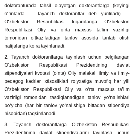
doktoranturada tahsil olayotgan doktorantlarga (keyingi
oʻrinlarda — tayanch doktorantlar deb yuritiladi) —
Oʻzbekiston Respublikasi fuqarolariga Oʻzbekiston
Respublikasi Oliy va oʻrta maxsus taʼlim vazirligi
tomonidan oʻtkaziladigan tanlov asosida tanlab olish
natijalariga koʻra tayinlanadi.
2. Tayanch doktorantlarga tayinlash uchun belgilangan
Oʻzbekiston Respublikasi Prezidentining davlat
stipendiyalari kvotasi (oʻnta) Oliy malakali ilmiy va ilmiy-
pedagog kadrlar ixtisosliklari roʻyxatiga muvofiq har yili
Oʻzbekiston Respublikasi Oliy va oʻrta maxsus taʼlim
vazirligi tomonidan tasdiqlanadigan tanlov yoʻnalishlari
boʻyicha (har bir tanlov yoʻnalishiga bittadan stipendiya
hisobidan) taqsimlanadi.
3. Tayanch doktorantlarga Oʻzbekiston Respublikasi
Prezidentining davlat stipendiyalarini tayinlash uchun