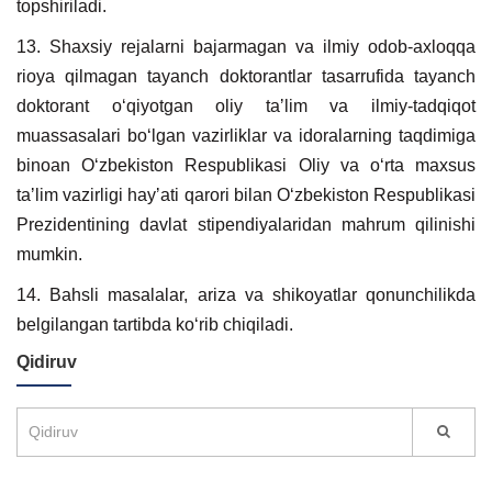
topshiriladi.
13. Shaxsiy rejalarni bajarmagan va ilmiy odob-axloqqa
rioya qilmagan tayanch doktorantlar tasarrufida tayanch
doktorant oʻqiyotgan oliy taʼlim va ilmiy-tadqiqot
muassasalari boʻlgan vazirliklar va idoralarning taqdimiga
binoan Oʻzbekiston Respublikasi Oliy va oʻrta maxsus
taʼlim vazirligi hayʼati qarori bilan Oʻzbekiston Respublikasi
Prezidentining davlat stipendiyalaridan mahrum qilinishi
mumkin.
14. Bahsli masalalar, ariza va shikoyatlar qonunchilikda
belgilangan tartibda koʻrib chiqiladi.
Qidiruv