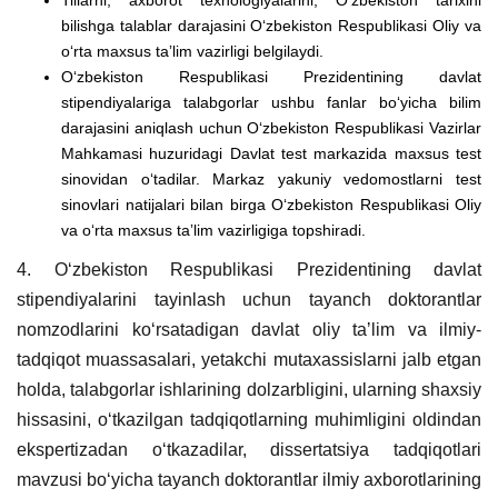
bilishga talablar darajasini Oʻzbekiston Respublikasi Oliy va
oʻrta maxsus taʼlim vazirligi belgilaydi.
Oʻzbekiston Respublikasi Prezidentining davlat
stipendiyalariga talabgorlar ushbu fanlar boʻyicha bilim
darajasini aniqlash uchun Oʻzbekiston Respublikasi Vazirlar
Mahkamasi huzuridagi Davlat test markazida maxsus test
sinovidan oʻtadilar. Markaz yakuniy vedomostlarni test
sinovlari natijalari bilan birga Oʻzbekiston Respublikasi Oliy
va oʻrta maxsus taʼlim vazirligiga topshiradi.
4. Oʻzbekiston Respublikasi Prezidentining davlat
stipendiyalarini tayinlash uchun tayanch doktorantlar
nomzodlarini koʻrsatadigan davlat oliy taʼlim va ilmiy-
tadqiqot muassasalari, yetakchi mutaxassislarni jalb etgan
holda, talabgorlar ishlarining dolzarbligini, ularning shaxsiy
hissasini, oʻtkazilgan tadqiqotlarning muhimligini oldindan
ekspertizadan oʻtkazadilar, dissertatsiya tadqiqotlari
mavzusi boʻyicha tayanch doktorantlar ilmiy axborotlarining