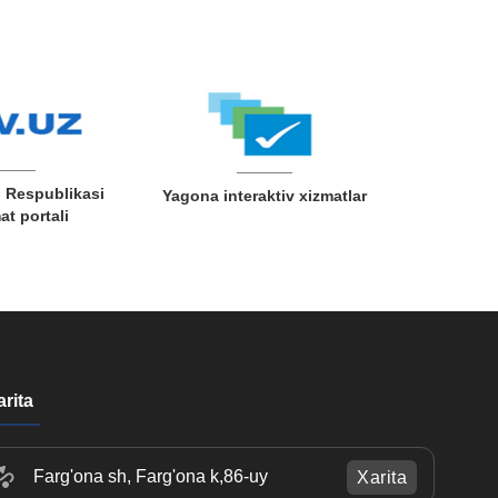
O
na interaktiv xizmatlar
Ziyonet
Qon
arita
Farg'ona sh, Farg'ona k,86-uy
Xarita