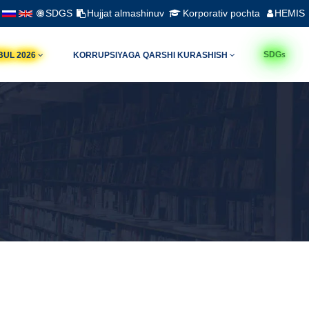
SDGS
Hujjat almashinuv
Korporativ pochta
HEMIS
s
SDG
BUL 2026
KORRUPSIYAGA QARSHI KURASHISH