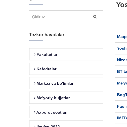
Yos
Tezkor havolalar
Maqs
Yoshl
Fakultetlar
Nizo
Kafedralar
BT ta
Me'yo
Markaz va bo'limlar
Bog'
Me'yoriy hujjatlar
Faoli
Axborot soatlari
IMTI
Ilm fan 2022