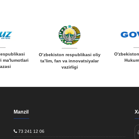
O'zbekiston Respublikasi
ston respublikasi oliy
Yago
Hukumat portali
 fan va innovatsiyalar
vazirligi
Manzil
X
73 241 12 06