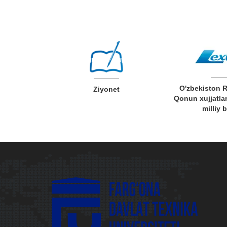
O'zbekiston Respublikasi
O‘zbeki
Ziyonet
Qonun xujjatlari ma'lumotlari
ta’lim,
milliy bazasi