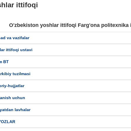
hlar ittifoqi
O'zbekiston yoshlar ittifoqi Farg'ona politexnika i
ad va vazifalar
ar ittifoqi ustavi
m BT
rkibiy tuzilmasi
riy-hujjatlar
lanish uchun
yatdan lavhalar
YOZLAR