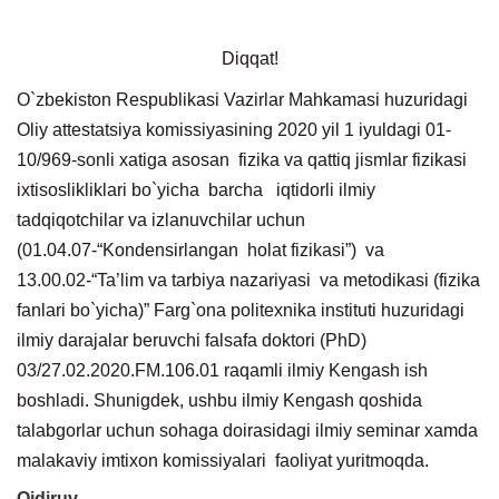
Diqqat!
O`zbekiston Respublikasi Vazirlar Mahkamasi huzuridagi
Oliy attestatsiya komissiyasining 2020 yil 1 iyuldagi 01-
10/969-sonli xatiga asosan fizika va qattiq jismlar fizikasi
ixtisoslikliklari bo`yicha barcha iqtidorli ilmiy
tadqiqotchilar va izlanuvchilar uchun
(01.04.07-“Kondensirlangan holat fizikasi”) va
13.00.02-“Ta’lim va tarbiya nazariyasi va metodikasi (fizika
fanlari bo`yicha)” Farg`ona politexnika instituti huzuridagi
ilmiy darajalar beruvchi falsafa doktori (PhD)
03/27.02.2020.FM.106.01 raqamli ilmiy Kengash ish
boshladi. Shunigdek, ushbu ilmiy Kengash qoshida
talabgorlar uchun sohaga doirasidagi ilmiy seminar xamda
malakaviy imtixon komissiyalari faoliyat yuritmoqda.
Qidiruv