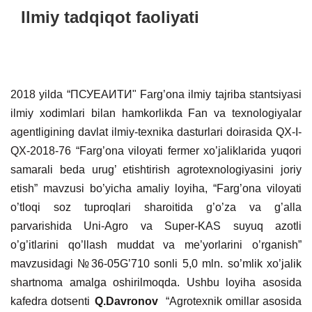
Ilmiy tadqiqot faoliyati
2018 yilda “ПСУЕАИТИ" Farg’ona ilmiy tajriba stantsiyasi
ilmiy xodimlari bilan hamkorlikda Fan va texnologiyalar
agentligining davlat ilmiy-texnika dasturlari doirasida QX-I-
QX-2018-76 “Farg’ona viloyati fermer xo’jaliklarida yuqori
samarali beda urug’ etishtirish agrotexnologiyasini joriy
etish” mavzusi bo’yicha amaliy loyiha, “Farg’ona viloyati
o’tloqi soz tuproqlari sharoitida g’o’za va g’alla
parvarishida Uni-Agro va Super-KAS suyuq azotli
o’g’itlarini qo’llash muddat va me’yorlarini o’rganish”
mavzusidagi №36-05G’710 sonli 5,0 mln. so’mlik xo’jalik
shartnoma amalga oshirilmoqda. Ushbu loyiha asosida
kafedra dotsenti
Q.Davronov
“Agrotexnik omillar asosida