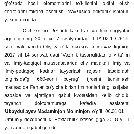
g’o’zada hosil elementlarini to’kilishini oldini olish
choralarini takomillashtirish” mavzusida doktorlik ishlarini
yakunlamoqda.
O’zbekiston Respublikasi Fan va texnologiyalar
agentligining 2017 yil 7 sentyabrdagi FTA-02-11G’614-
sonli xati hamda Oliy va o’rta maxsus ta’lim vazirligining
2017 yil 14 sentyabrdagi “Vazirlik tasarrufidagi oliy ta’lim
va ilmiy-tadqiqot muassasalarida oliy malakali ilmiy va
ilmiy-pedagog kadrlar tayyorlash rejasini tasdiqlash
to’g’risida”gi 660-sonli buyrug’i ijrosini ta’minlash
maqsadida Fanlar bo’yicha kirish imtihonlarining natijalari
asosida va ajratilgan qabul kvotasidan kelib chiqib,
tayanch doktoranturaga kafedra assistenti
Ubaydullayev Madaminjon Mo’minjon
o’g’li 06.01.01 –
Umumiy dexqonchilik. Paxtachilik ixtisosligiga 2018 yil 1
yanvaridan qabul qilindi.