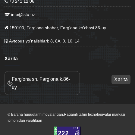
73 241 12 06
info@fstu.uz
150100, Farg'ona shahar, Farg'ona ko'chasi 86-uy
Avtobus yo'nalishlari: 8, 8A, 9, 10, 14
Xarita
Farg'ona sh, Farg'ona k,86-
Xarita
uy
© Barcha huquqlar himoyalangan.Raqamli ta'lim texnologiyalar markazi
tomonidan yaratilgan