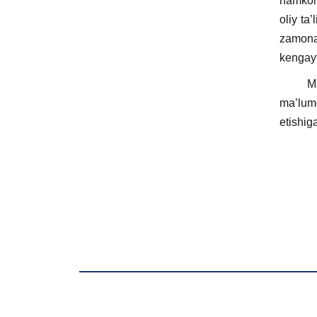
hamkorl
oliy ta’
zamona
kengayt
Milliy
ma’lumo
etishig