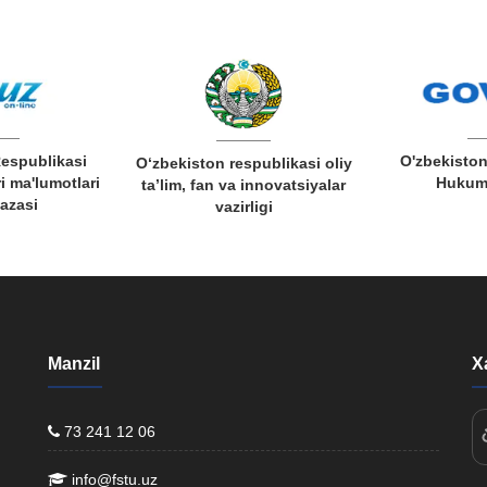
Respublikasi
O'zbekiston
O‘zbekiston respublikasi oliy
i ma'lumotlari
Hukuma
ta’lim, fan va innovatsiyalar
bazasi
vazirligi
Manzil
X
73 241 12 06
info@fstu.uz