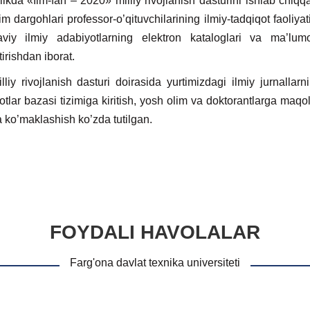
ikda «Ilm-fan – 2020» milliy rivojlanish dasturini ishlab chi
lim dargohlari professor-о’qituvchilarining ilmiy-tadqiqot faoliyat
viy ilmiy adabiyotlarning elektron kataloglari va ma’lumo
irishdan iborat.
 rivojlanish dasturi doirasida yurtimizdagi ilmiy jurnalla
tlar bazasi tizimiga kiritish, yosh olim va doktorantlarga maqol
a kо’maklashish kо’zda tutilgan.
FOYDALI HAVOLALAR
Farg'ona davlat texnika universiteti