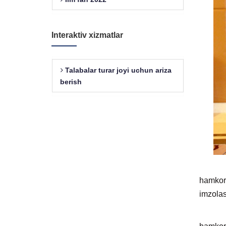
Interaktiv xizmatlar
Talabalar turar joyi uchun ariza
berish
Poytax
hamkor
imzolas
Ma’lum