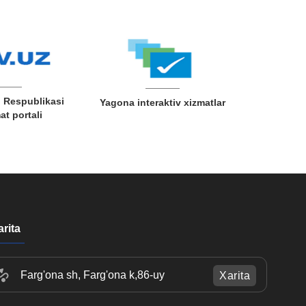
 Respublikasi
Yagona interaktiv xizmatlar
t portali
arita
Farg'ona sh, Farg'ona k,86-uy
Xarita