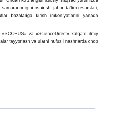
qqan. Undan kо’zlangan asosiy maqsad yurtimizda
i samaradorligini oshirish, jahon ta’lim resurslari,
tlar bazalariga kirish imkoniyatlarini yanada
rni «SCOPUS» va «ScienceDirect» xalqaro ilmiy
alar tayyorlash va ularni nufuzli nashrlarda chop