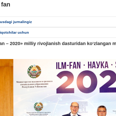
 fan
usdagi jurnalingiz
iqotchilar uchun
fan – 2020» milliy rivojlanish dasturidan kо‘zlangan