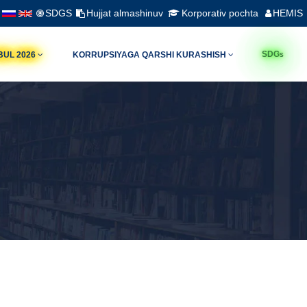
SDGS
Hujjat almashinuv
Korporativ pochta
HEMIS
s
SDG
BUL 2026
KORRUPSIYAGA QARSHI KURASHISH