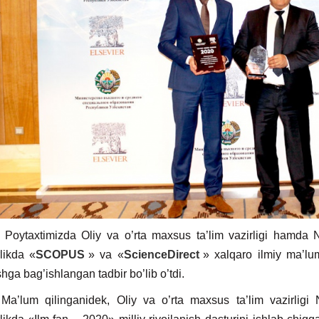
timizda Oliy va о’rta maxsus ta’lim vazirligi hamda Ni
likda «
SCOPUS
» va «
ScienceDirect
» xalqaro ilmiy ma’lum
hga bag’ishlangan tadbir bо’lib о’tdi.
 qilinganidek, Oliy va о’rta maxsus ta’lim vazirligi Ni