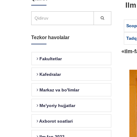
Ilm
Scop
Tezkor havolalar
Tadq
«Ilm-
Fakultetlar
Kafedralar
Markaz va bo'limlar
Me'yoriy hujjatlar
Axborot soatlari
Ilm fan 2022