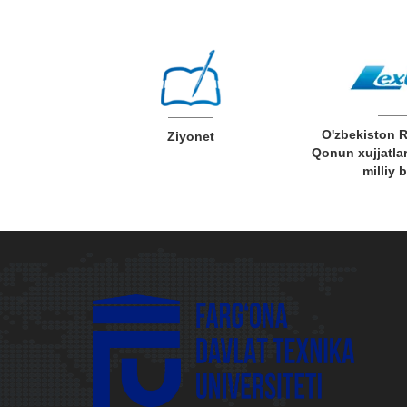
O'zbekiston 
v xizmatlar
Ziyonet
Qonun xujjatlar
milliy 