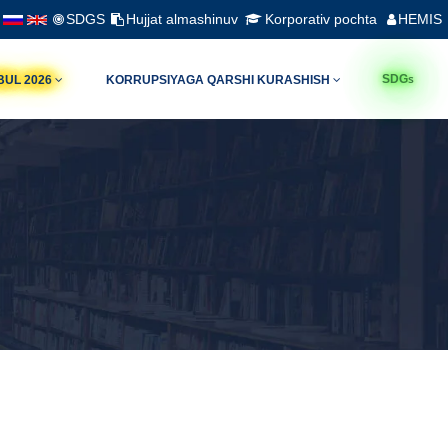
SDGS
Hujjat almashinuv
Korporativ pochta
HEMIS
s
SDG
BUL 2026
KORRUPSIYAGA QARSHI KURASHISH