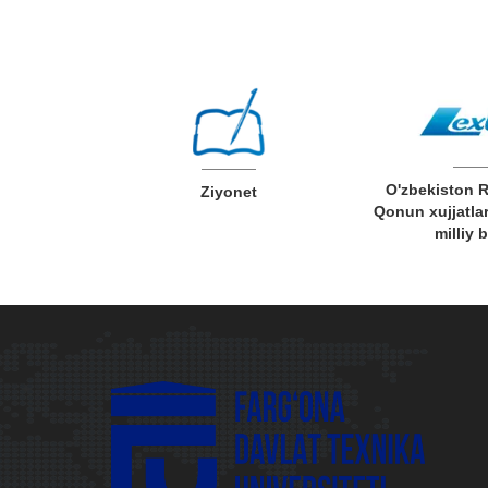
O'zbekiston 
v xizmatlar
Ziyonet
Qonun xujjatlar
milliy 