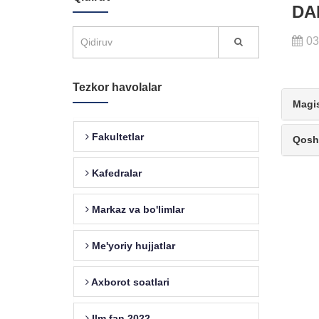
DA
03
Tezkor havolalar
Magis
Fakultetlar
Qoshm
Kafedralar
Markaz va bo'limlar
Me'yoriy hujjatlar
Axborot soatlari
Ilm fan 2022