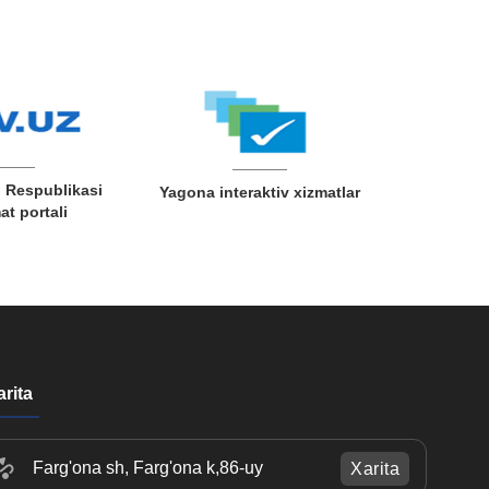
 Respublikasi
Yagona interaktiv xizmatlar
t portali
arita
Farg'ona sh, Farg'ona k,86-uy
Xarita