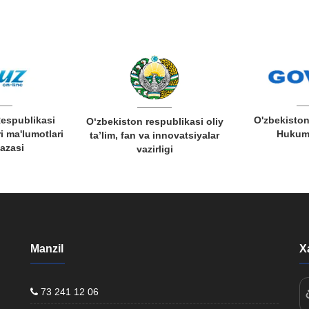
Respublikasi
O'zbekiston
O‘zbekiston respublikasi oliy
i ma'lumotlari
Hukuma
ta’lim, fan va innovatsiyalar
bazasi
vazirligi
Manzil
X
73 241 12 06