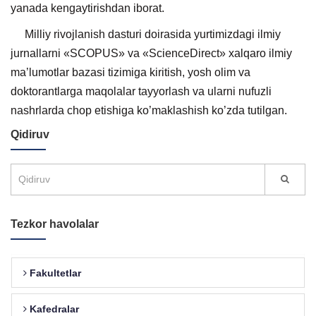
yanada kengaytirishdan iborat.
Milliy rivojlanish dasturi doirasida yurtimizdagi ilmiy
jurnallarni «SCOPUS» va «ScienceDirect» xalqaro ilmiy
ma’lumotlar bazasi tizimiga kiritish, yosh olim va
doktorantlarga maqolalar tayyorlash va ularni nufuzli
nashrlarda chop etishiga kо’maklashish kо’zda tutilgan.
Qidiruv
Tezkor havolalar
Fakultetlar
Kafedralar