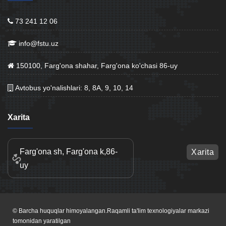
73 241 12 06
info@fstu.uz
150100, Farg'ona shahar, Farg'ona ko'chasi 86-uy
Avtobus yo'nalishlari: 8, 8A, 9, 10, 14
Xarita
Farg'ona sh, Farg'ona k,86-
Xarita
uy
© Barcha huquqlar himoyalangan.Raqamli ta'lim texnologiyalar markazi
tomonidan yaratilgan