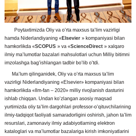
Poytaxtimizda Oliy va о’rta maxsus ta’lim vazirligi
hamda Niderlandiyaning «
Elsevier
» kompaniyasi bilan
hamkorlikda «
SCOPUS
» va «
ScienceDirect
» xalqaro
ilmiy ma’lumotlar bazalari mahsulotlari uchun Milliy bitimni
imzolashga bag’ishlangan tadbir bо’lib о’tdi.
Ma’lum qilinganidek, Oliy va о’rta maxsus ta’lim
vazirligi Niderlandiyaning «Elsevier» kompaniyasi bilan
hamkorlikda «Ilm-fan – 2020» milliy rivojlanish dasturini
ishlab chiqqan. Undan kо’zlangan asosiy maqsad
yurtimizda oliy ta’lim dargohlari professor-о’qituvchilarining
ilmiy-tadqiqot faoliyati samaradorligini oshirish, jahon ta’lim
resurslari, zamonaviy ilmiy adabiyotlarning elektron
kataloglari va ma’lumotlar bazalariga kirish imkoniyatlarini