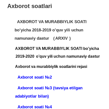
Axborot soatlari
AXBOROT VA MURABBIYLIK SOATI
bo’yicha 2018-2019 o’quv yili uchun
namunaviy dastur
(
ARXIV
)
AXBOROT VA MURABBIYLIK SOATI bo’yicha
2019-2020
o’quv yili uchun namunaviy dastur
Axborot va murabbiylik soatlarini rejasi
Axborot soati №2
Axborot soati №3 (tavsiya etilgan
adabiyotlar bilan)
Axborot soati №4