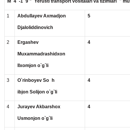
M
4
-1
9 “
Yerusti transport vositalari va tizimlari
” mu
1
Abdullayev Axmadjon
5
Djaloliddinovich
2
Ergashev
4
Muxammadrashidxon
Ilxomjon o`g`li
3
O`rinboyev So
h
4
ibjon Solijon o`g`li
4
Jurayev Akbarshox
4
Usmonjon o`g`li