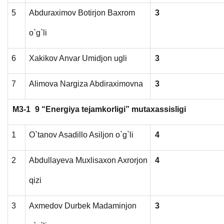
5
Abduraximov Botirjon Baxrom
3
o`g`li
6
Xakikov Anvar Umidjon ugli
3
7
Alimova Nargiza Abdiraximovna
3
M3-1
9 “Energiya tejamkorligi” mutaxassisligi
1
O`tanov Asadillo Asiljon o`g`li
4
2
Abdullayeva Muxlisaxon Axrorjon
4
qizi
3
Axmedov Durbek Madaminjon
3