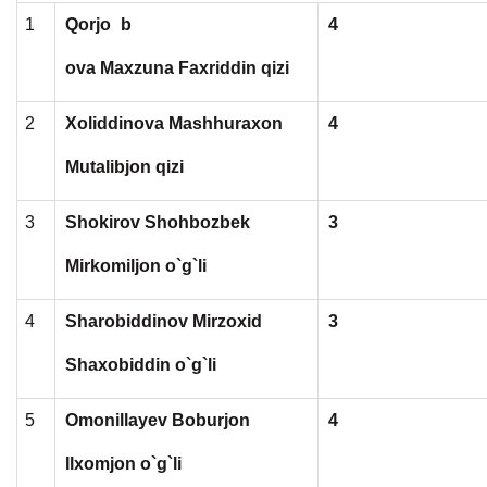
1
Qorjo
b
4
ova Maxzuna Faxriddin qizi
2
Xoliddinova Mashhuraxon
4
Mutalibjon qizi
3
Shokirov Shohbozbek
3
Mirkomiljon o`g`li
4
Sharobiddinov Mirzoxid
3
Shaxobiddin o`g`li
5
Omonillayev Boburjon
4
Ilxomjon o`g`li