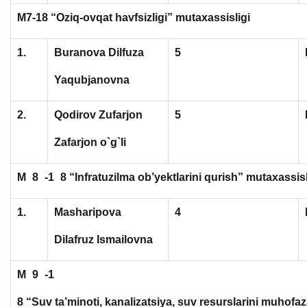
M7-18 “Oziq-ovqat havfsizligi” mutaxassisligi
1.
Buranova Dilfuza
5
Yaqubjanovna
2.
Qodirov Zufarjon
5
Zafarjon o`g`li
M
8
-1
8 “Infratuzilma ob’yektlarini qurish” mutaxassisl
1.
Masharipova
4
Dilafruz Ismailovna
M
9
-1
8 “Suv ta’minoti, kanalizatsiya, suv resurslarini muhofaz