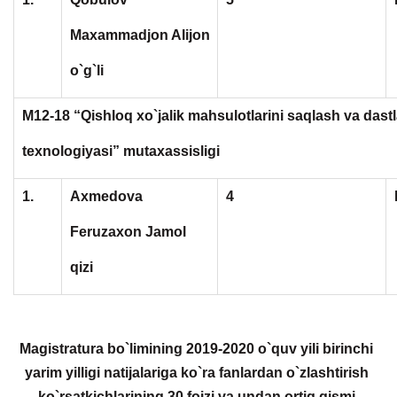
Maxammadjon Alijon
o`g`li
M12-18 “Qishloq xo`jalik mahsulotlarini saqlash va dastl
texnologiyasi” mutaxassisligi
1.
Axmedova
4
Feruzaxon Jamol
qizi
Magistratura bo`limining 2019-2020 o`quv yili birinchi
yarim yilligi natijalariga ko`ra fanlardan o`zlashtirish
ko`rsatkichlarining 30 foizi va undan ortiq qismi