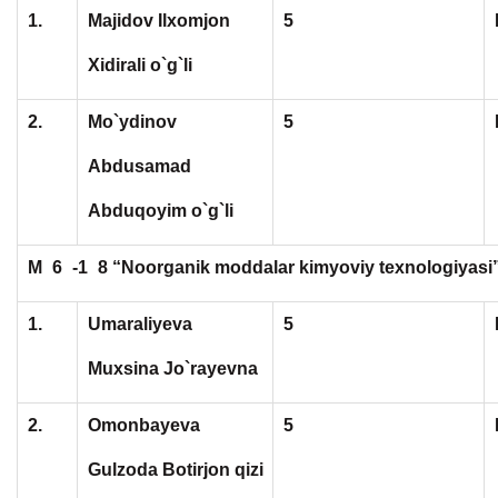
1.
Majidov Ilxomjon
5
Xidirali o`g`li
2.
Mo`ydinov
5
Abdusamad
Abduqoyim o`g`li
M
6
-1
8 “Noorganik moddalar kimyoviy texnologiyasi”
1.
Umaraliyeva
5
Muxsina Jo`rayevna
2.
Omonbayeva
5
Gulzoda Botirjon qizi