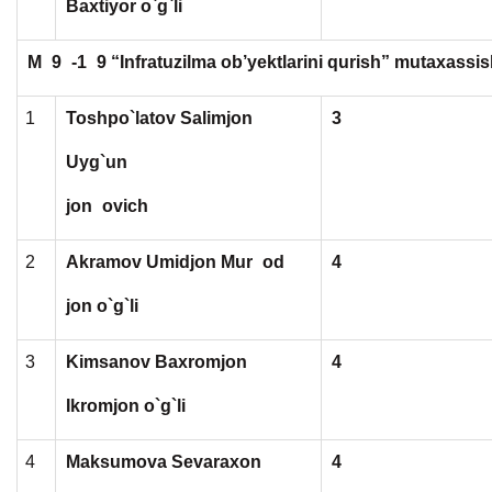
Baxtiyor o`g`li
M
9
-1
9 “Infratuzilma ob’yektlarini qurish” mutaxassisl
1
Toshpo`latov Salimjon
3
Uyg`un
jon
ovich
2
Akramov Umidjon Mur
od
4
jon o`g`li
3
Kimsanov Baxromjon
4
Ikromjon o`g`li
4
Maksumova Sevaraxon
4