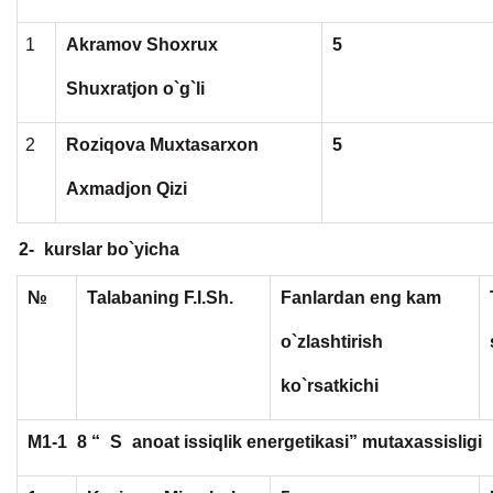
1
Akramov Shoxrux
5
Shuxratjon o`g`li
2
Roziqova Muxtasarxon
5
Axmadjon Qizi
2-
kurslar bo`yicha
№
Talabaning F.I.Sh.
Fanlardan eng kam
o`zlashtirish
ko`rsatkichi
M1-1
8 “
S
anoat issiqlik energetikasi” mutaxassisligi