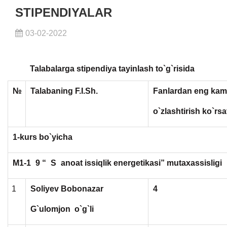
STIPENDIYALAR
03-02-2022
Talabalarga stipendiya tayinlash to`g`risida
№
Talabaning F.I.Sh.
Fanlardan eng kam
o`zlashtirish ko`rsa
1-kurs bo`yicha
M1-1
9 “
S
anoat issiqlik energetikasi” mutaxassisligi
1
Soliyev Bobonazar
4
G`ulomjon o`g`li