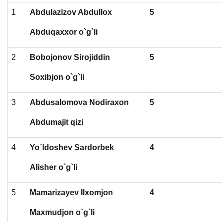
1
Abdulazizov Abdullox
5
Abduqaxxor o`g`li
2
Bobojonov Sirojiddin
5
Soxibjon o`g`li
3
Abdusalomova Nodiraxon
5
Abdumajit qizi
4
Yo`ldoshev Sardorbek
4
Alisher o`g`li
5
Mamarizayev Ilxomjon
4
Maxmudjon o`g`li