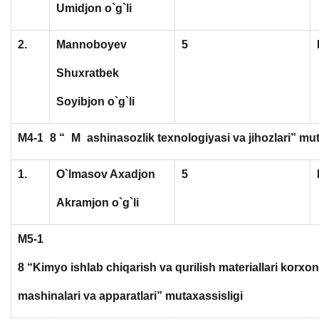
Umidjon o`g`li
2.
Mannoboyev
5
Shuxratbek
Soyibjon o`g`li
M4-1
8 “
M
ashinasozlik texnologiyasi va jihozlari” mut
1.
O`lmasov Axadjon
5
Akramjon o`g`li
M5-1
8 “Kimyo ishlab chiqarish va qurilish materiallari korxon
mashinalari va apparatlari” mutaxassisligi