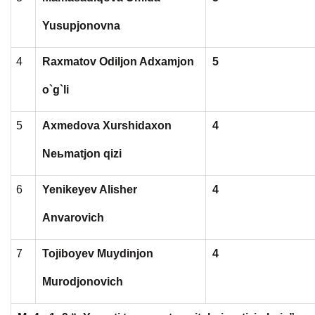
Yusupjonovna
4
Raxmatov Odiljon Adxamjon
5
o`g`li
5
Axmedova Xurshidaxon
4
Neьmatjon qizi
6
Yenikeyev Alisher
4
Anvarovich
7
Tojiboyev Muydinjon
4
Murodjonovich