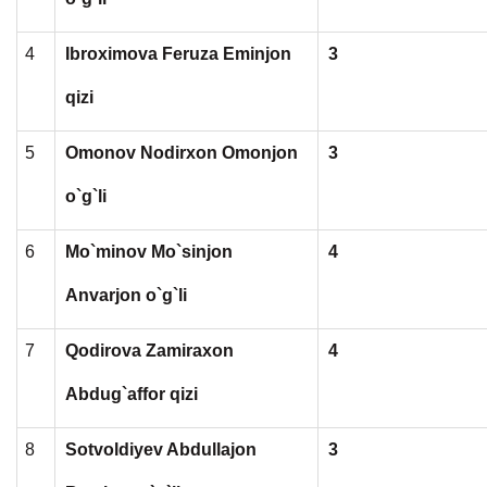
4
Ibroximova Feruza Eminjon
3
qizi
5
Omonov Nodirxon Omonjon
3
o`g`li
6
Mo`minov Mo`sinjon
4
Anvarjon o`g`li
7
Qodirova Zamiraxon
4
Abdug`affor qizi
8
Sotvoldiyev Abdullajon
3