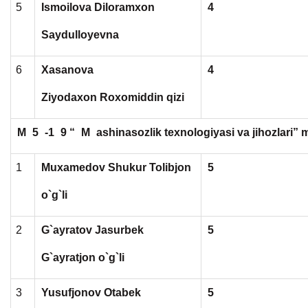
5
Ismoilova Diloramxon
4
Saydulloyevna
6
Xasanova
4
Ziyodaxon Roxomiddin qizi
M
5
-1
9 “
M
ashinasozlik texnologiyasi va jihozlari” 
1
Muxamedov Shukur Tolibjon
5
o`g`li
2
G`ayratov Jasurbek
5
G`ayratjon o`g`li
3
Yusufjonov Otabek
5