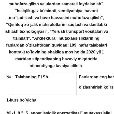
muhofaza qilish va ulardan samarali foydalanish”,
“Issiqlik-gaz ta’minoti, ventilyatsiya, havoni
mo`’tadillash va havo havzasini muhofaza qilish”,
“Qishloq xo`jalik mahsulotlarini saqlash va dastlabki
ishlash texnologiyasi”, “Yerusti transport vositalari va
tizimlari”, “Arxitektura” mutaxassisliklarining
fanlardan o`zlashtirgan quyidagi 109 nafar talabalari
kontrakt to`lovining shakliga mos holda 2020 yil 1
martdan stipendiyaning bazaviy miqdorida
stipendiyaga tavsiya etilsin.
№
Talabaning F.I.Sh.
Fanlardan eng ka
o`zlashtirish ko`rs
1-kurs bo`yicha
M1-1
9 “
S
anoat issiqlik energetikasi” mutaxassisligi