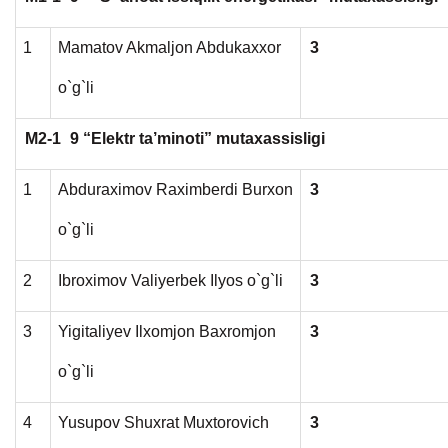
1
Mamatov Akmaljon Abdukaxxor
3
o`g`li
M2-1
9 “Elektr ta’minoti” mutaxassisligi
1
Abduraximov Raximberdi Burxon
3
o`g`li
2
Ibroximov Valiyerbek Ilyos o`g`li
3
3
Yigitaliyev Ilxomjon Baxromjon
3
o`g`li
4
Yusupov Shuxrat Muxtorovich
3