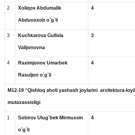
2
Xoliqov Abdumalik
4
Abduvoxob o`g`li
3
Kuchkarova Gullola
3
Valijonovna
4
Raximjonov Umarbek
4
Rasuljon o`g`li
M12-19 “Qishloq aholi yashash joylarini arxitektura-loyih
mutaxassisligi
1
Sobirov Ulug`bek Mirmuxsin
4
o`g`li