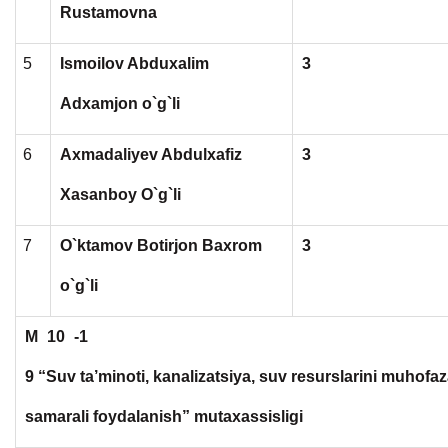
Rustamovna
5
Ismoilov Abduxalim
3
Adxamjon o`g`li
6
Axmadaliyev Abdulxafiz
3
Xasanboy O`g`li
7
O`ktamov Botirjon Baxrom
3
o`g`li
M
10
-1
9 “Suv ta’minoti, kanalizatsiya, suv resurslarini muhofaz
samarali foydalanish” mutaxassisligi