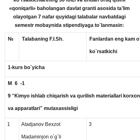
«qoniqarli» baholangan davlat granti asosida ta’lim
olayotgan 7 nafar quyidagi talabalar navbatdagi
semestr mobaynida stipendiyaga to`lanmasin:
№
Talabaning F.I.Sh.
Fanlardan eng kam o`
ko`rsatkichi
1-kurs bo`yicha
M
6
-1
9 “Kimyo ishlab chiqarish va qurilish materiallari korxo
va apparatlari” mutaxassisligi
1
Atadjanov Bexzot
3
Madaminjon o`g`li