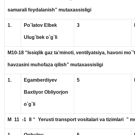
samarali foydalanish” mutaxassisligi
1.
Po`latov Elbek
3
Ulug`bek o`g`li
M10-18 “Issiqlik gaz ta’minoti, ventilyatsiya, havoni mo`
havzasini muhofaza qilish” mutaxassisligi
1.
Egamberdiyev
5
Baxtiyor Obliyorjon
o`g`li
M
11
-1
8 “
Yerusti transport vositalari va tizimlari
” m
1.
Qobulov
5