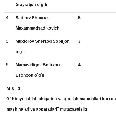
G`ayratjon o`g`li
4
Sadirov Shoxrux
5
Maxammadsadikovich
5
Muxtorov Sherzod Sobirjon
3
o`g`li
6
Mamasidiqov Botirxon
4
Esonxon o`g`li
M
6
-1
9 “Kimyo ishlab chiqarish va qurilish materiallari korxon
mashinalari va apparatlari” mutaxassisligi