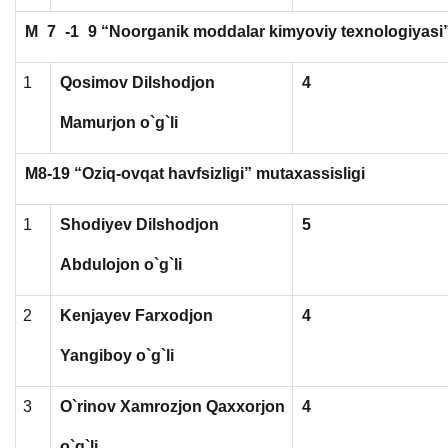
M
7
-1
9 “Noorganik moddalar kimyoviy texnologiyasi”
1
Qosimov Dilshodjon
4
Mamurjon o`g`li
M8-19 “Oziq-ovqat havfsizligi” mutaxassisligi
1
Shodiyev Dilshodjon
5
Abdulojon o`g`li
2
Kenjayev Farxodjon
4
Yangiboy o`g`li
3
O`rinov Xamrozjon Qaxxorjon
4
o`g`li