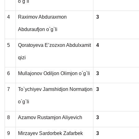
o`g`li
4
Raximov Abduraxmon
3
Abduraufjon o`g`li
5
Qoratoyeva E’zozxon Abdulxamit
4
qizi
6
Mullajonov Odiljon Olimjon o`g`li
3
7
To`ychiyev Jamshidjon Normatjon
3
o`g`li
8
Azamov Rustamjon Aliyevich
3
9
Mirzayev Sardorbek Zafarbek
3