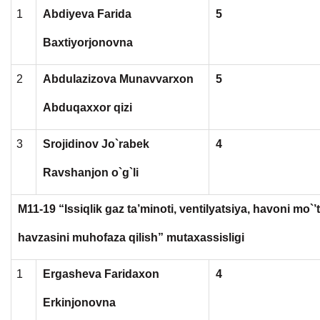
1
Abdiyeva Farida
5
Baxtiyorjonovna
2
Abdulazizova Munavvarxon
5
Abduqaxxor qizi
3
Srojidinov Jo`rabek
4
Ravshanjon o`g`li
M11-19 “Issiqlik gaz ta’minoti, ventilyatsiya, havoni mo`’
havzasini muhofaza qilish” mutaxassisligi
1
Ergasheva Faridaxon
4
Erkinjonovna