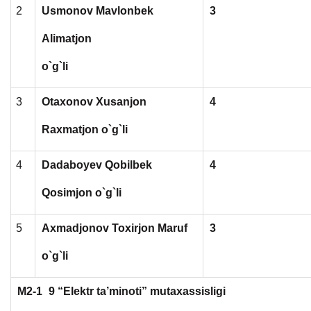
2
Usmonov Mavlonbek
3
Alimatjon
o`g`li
3
Otaxonov Xusanjon
4
Raxmatjon o`g`li
4
Dadaboyev Qobilbek
4
Qosimjon o`g`li
5
Axmadjonov Toxirjon Maruf
3
o`g`li
M2-1
9 “Elektr ta’minoti” mutaxassisligi