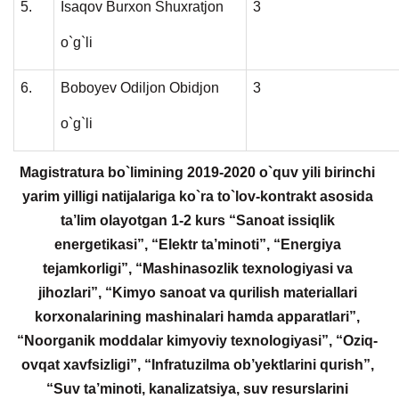
5.
Isaqov Burxon Shuxratjon
3
o`g`li
6.
Boboyev Odiljon Obidjon
3
o`g`li
Magistratura bo`limining 2019-2020 o`quv yili birinchi
yarim yilligi natijalariga ko`ra to`lov-kontrakt asosida
ta’lim olayotgan 1-2 kurs “Sanoat issiqlik
energetikasi”, “Elektr ta’minoti”, “Energiya
tejamkorligi”, “Mashinasozlik texnologiyasi va
jihozlari”, “Kimyo sanoat va qurilish materiallari
korxonalarining mashinalari hamda apparatlari”,
“Noorganik moddalar kimyoviy texnologiyasi”, “Oziq-
ovqat xavfsizligi”, “Infratuzilma ob’yektlarini qurish”,
“Suv ta’minoti, kanalizatsiya, suv resurslarini