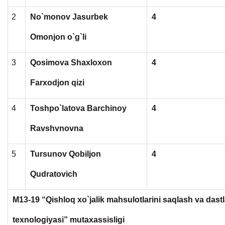
2
No`monov Jasurbek
4
Omonjon o`g`li
3
Qosimova Shaxloxon
4
Farxodjon qizi
4
Toshpo`latova Barchinoy
4
Ravshvnovna
5
Tursunov Qobiljon
4
Qudratovich
M13-19 “Qishloq xo`jalik mahsulotlarini saqlash va dastl
texnologiyasi” mutaxassisligi