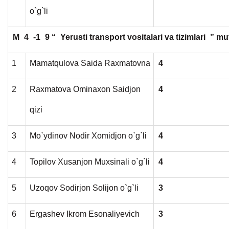
o`g`li
M
4
-1
9 “
Yerusti transport vositalari va tizimlari
” mu
1
Mamatqulova Saida Raxmatovna
4
2
Raxmatova Ominaxon Saidjon
4
qizi
3
Mo`ydinov Nodir Xomidjon o`g`li
4
4
Topilov Xusanjon Muxsinali o`g`li
4
5
Uzoqov Sodirjon Solijon o`g`li
3
6
Ergashev Ikrom Esonaliyevich
3