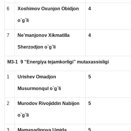
6
Xoshimov Oxunjon Obidjon
4
o`g`li
7
Ne’manjonov Xikmatilla
4
Sherzodjon o`g`li
M3-1
9 “Energiya tejamkorligi” mutaxassisligi
1
Urishev Omadjon
5
Musurmonqul o`g`li
2
Murodov Rivojiddin Nabijon
5
o`g`li
3
Mamasadiqova Umida
5