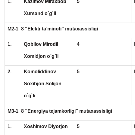
1.
Kazimov Miraxbob
5
Xursand o`g`li
M2-1
8 “Elektr ta’minoti” mutaxassisligi
1.
Qobilov Mirodil
4
Xomidjon o`g`li
2.
Komoliddinov
5
Soxibjon Solijon
o`g`li
M3-1
8 “Energiya tejamkorligi” mutaxassisligi
1.
Xoshimov Diyorjon
5