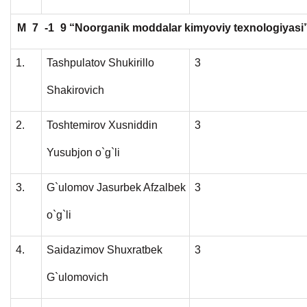
M
7
-1
9 “Noorganik moddalar kimyoviy texnologiyasi”
1.
Tashpulatov Shukirillo
3
Shakirovich
2.
Toshtemirov Xusniddin
3
Yusubjon o`g`li
3.
G`ulomov Jasurbek Afzalbek
3
o`g`li
4.
Saidazimov Shuxratbek
3
G`ulomovich