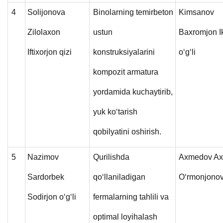
4
Solijonova
Binolarning temirbeton
Kimsanov
Zilolaxon
ustun
Baxromjon I
Iftixorjon qizi
konstruksiyalarini
o‘g‘li
kompozit armatura
yordamida kuchaytirib,
yuk ko‘tarish
qobilyatini oshirish.
5
Nazimov
Qurilishda
Axmedov Ax
Sardorbek
qo‘llaniladigan
O‘rmonjonov
Sodirjon o‘g‘li
fermalarning tahlili va
optimal loyihalash