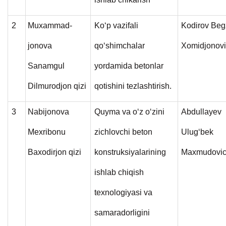
2
Muxammad-
Ko‘p vazifali
Kodirov Be
jonova
qo‘shimchalar
Xomidjonov
Sanamgul
yordamida betonlar
Dilmurodjon qizi
qotishini tezlashtirish.
3
Nabijonova
Quyma va o‘z o‘zini
Abdullayev
Mexribonu
zichlovchi beton
Ulug‘bek
Baxodirjon qizi
konstruksiyalarining
Maxmudovi
ishlab chiqish
texnologiyasi va
samaradorligini