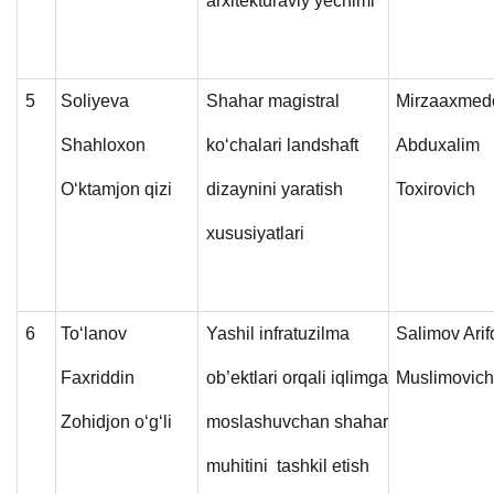
arxitekturaviy yechimi
5
Soliyeva
Shahar magistral
Mirzaaxmed
Shahloxon
ko‘chalari landshaft
Abduxalim
O‘ktamjon qizi
dizaynini yaratish
Toxirovich
xususiyatlari
6
To‘lanov
Yashil infratuzilma
Salimov Arif
Faxriddin
ob’ektlari orqali iqlimga
Muslimovic
Zohidjon o‘g‘li
moslashuvchan shahar
muhitini tashkil etish