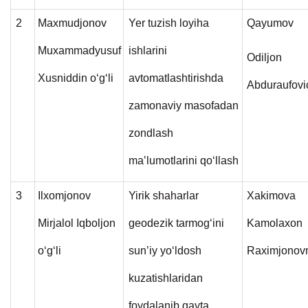
2
Maxmudjonov
Yer tuzish loyiha
Qayumov
Muxammadyusuf
ishlarini
Odiljon
Xusniddin o‘g‘li
avtomatlashtirishda
Abduraufovi
zamonaviy masofadan
zondlash
maʼlumotlarini qoʻllash
3
Ilxomjonov
Yirik shaharlar
Xakimova
Mirjalol Iqboljon
geodezik tarmogʻini
Kamolaxon
o‘g‘li
sunʼiy yoʻldosh
Raximjonov
kuzatishlaridan
foydalanib qayta