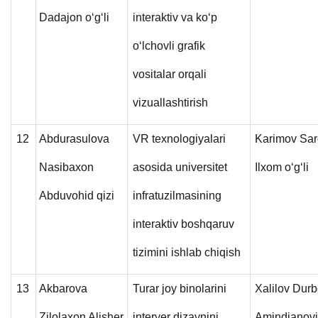
Dadajon o‘g‘li
interaktiv va ko‘p
o‘lchovli grafik
vositalar orqali
vizuallashtirish
12
Abdurasulova
VR texnologiyalari
Karimov Sar
Nasibaxon
asosida universitet
Ilxom o‘g‘li
Abduvohid qizi
infratuzilmasining
interaktiv boshqaruv
tizimini ishlab chiqish
13
Akbarova
Turar joy binolarini
Xalilov Dur
Zilolaxon Alisher
interyer dizaynini
Amindjanov