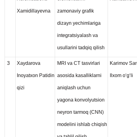
Xamidillayevna
zamonaviy grafik
dizayn yechimlariga
integratsiyalash va
usullarini tadqiq qilish
3
Xaydarova
MRI va CT tasvirlari
Karimov Sar
Inoyatxon Patidin
asosida kasalliklarni
Ilxom o‘g‘li
qizi
aniqlash uchun
yagona konvolyutsion
neyron tarmoq (CNN)
modelini ishlab chiqish
va tahlil qilish