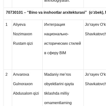
texnologiyalari.
70730101 – “Bino va inshootlar arxitekturasi”
(o‘zbek),
1
Aliyeva
Интеграция
Jo‘rayev O‘
Nozimaxon
национально-
Shavkatovc
Rustam qizi
исторических стилей
в сферу BIM
2
Anvarova
Madaniy me’ros
Jo‘rayev O‘
Gulnoraxon
obyektlarini qayta
Shavkatovc
Abdusalom qizi
tiklashda milliy
ornamentlarning