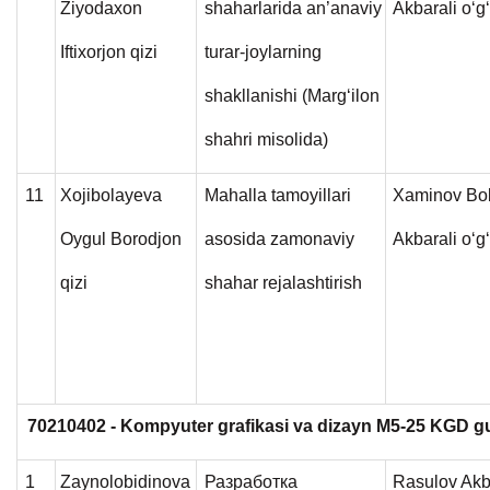
Ziyodaxon
shaharlarida an’anaviy
Akbarali o‘g‘
Iftixorjon qizi
turar-joylarning
shakllanishi (Marg‘ilon
shahri misolida)
11
Xojibolayeva
Mahalla tamoyillari
Xaminov Bo
Oygul Borodjon
asosida zamonaviy
Akbarali o‘g‘
qizi
shahar rejalashtirish
70210402 - Kompyuter grafikasi va dizayn M5-25 KGD g
1
Zaynolobidinova
Разработка
Rasulov Akb