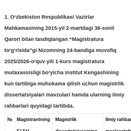
1. O‘zbekiston Respublikasi Vazirlar
Mahkamasining 2015-yil 2-martdagi 36-sonli
Qarori bilan tasdiqlangan “Magistratura
to‘g‘risida”gi Nizomning 24-bandiga muvofiq
2025/2026-o‘quv yili 1-kurs magistratura
mutaxassisligi bo‘yicha institut Kengashining
kun tartibiga muhokama qilish uchun magistrlik
dissertatsiyalari mavzulari hamda ularning ilmiy
rahbarlari quyidagi tartibda.
№
Magistrantning
Magistrlik
Ilmiy rahbar