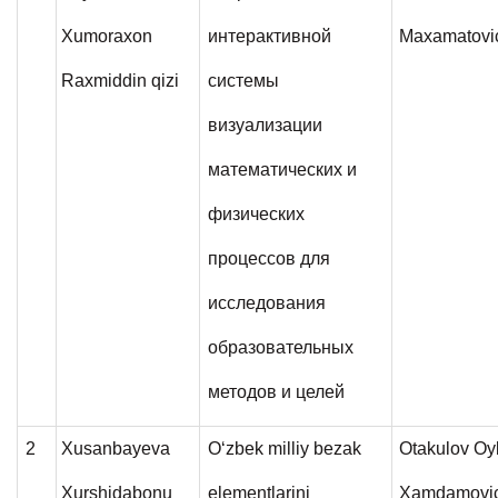
Xumoraxon
интерактивной
Maxamatovi
Raxmiddin qizi
системы
визуализации
математических и
физических
процессов для
исследования
образовательных
методов и целей
2
Xusanbayeva
O‘zbek milliy bezak
Otakulov O
Xurshidabonu
elementlarini
Xamdamovi