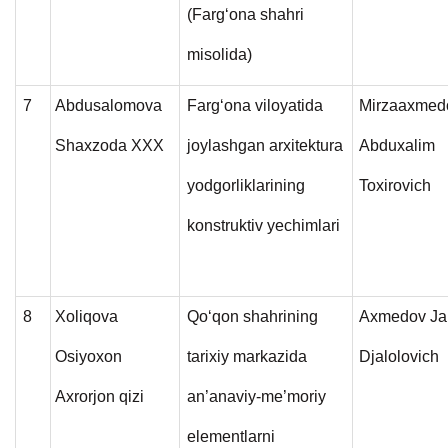
(Farg‘ona shahri
misolida)
7
Abdusalomova
Farg‘ona viloyatida
Mirzaaxmed
Shaxzoda XXX
joylashgan arxitektura
Abduxalim
yodgorliklarining
Toxirovich
konstruktiv yechimlari
8
Xoliqova
Qo‘qon shahrining
Axmedov Ja
Osiyoxon
tarixiy markazida
Djalolovich
Axrorjon qizi
an’anaviy-me’moriy
elementlarni