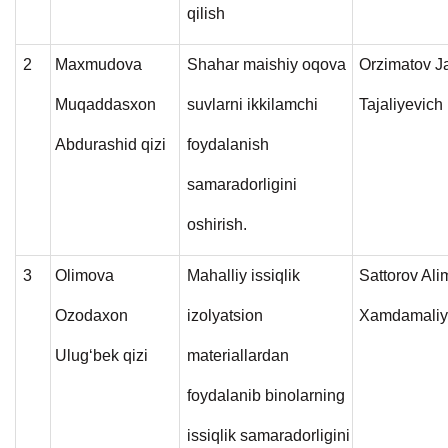
qilish
2
Maxmudova
Shahar maishiy oqova
Orzimatov J
Muqaddasxon
suvlarni ikkilamchi
Tajaliyevich
Abdurashid qizi
foydalanish
samaradorligini
oshirish.
3
Olimova
Mahalliy issiqlik
Sattorov Al
Ozodaxon
izolyatsion
Xamdamaliy
Ulug‘bek qizi
materiallardan
foydalanib binolarning
issiqlik samaradorligini