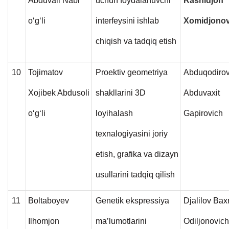
Abduvali Nabi
uchun foydalanuvchi
Rashidjon
o‘g‘li
interfeysini ishlab
Xomidjonov
chiqish va tadqiq etish
10
Tojimatov
Proektiv geometriya
Abduqodiro
Xojibek Abdusoli
shakllarini 3D
Abduvaxit
o‘g‘li
loyihalash
Gapirovich
texnalogiyasini joriy
etish, grafika va dizayn
usullarini tadqiq qilish
11
Boltaboyev
Genetik ekspressiya
Djalilov Ba
Ilhomjon
ma’lumotlarini
Odiljonovic