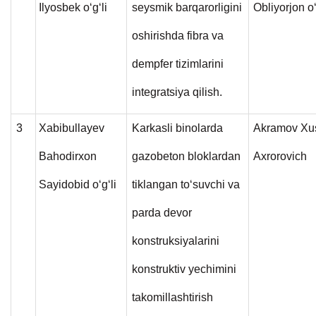
Ilyosbek o‘g‘li
seysmik barqarorligini
Obliyorjon o‘
oshirishda fibra va
dempfer tizimlarini
integratsiya qilish.
3
Xabibullayev
Karkasli binolarda
Akramov Xus
Bahodirxon
gazobeton bloklardan
Axrorovich
Sayidobid o‘g‘li
tiklangan to‘suvchi va
parda devor
konstruksiyalarini
konstruktiv yechimini
takomillashtirish