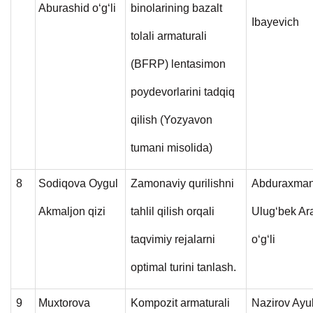
Aburashid o‘g‘li
binolarining bazalt
Ibayevich
tolali armaturali
(BFRP) lentasimon
poydevorlarini tadqiq
qilish (Yozyavon
tumani misolida)
8
Sodiqova Oygul
Zamonaviy qurilishni
Abduraxma
Akmaljon qizi
tahlil qilish orqali
Ulug‘bek Ar
taqvimiy rejalarni
o‘g‘li
optimal turini tanlash.
9
Muxtorova
Kompozit armaturali
Nazirov Ay