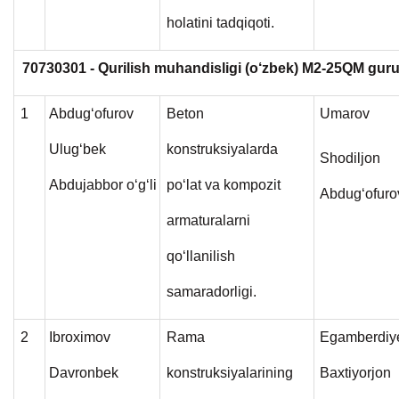
holatini tadqiqoti.
70730301 - Qurilish muhandisligi (o‘zbek) M2-25QM guru
1
Abdug‘ofurov
Beton
Umarov
Ulug‘bek
konstruksiyalarda
Shodiljon
Abdujabbor o‘g‘li
po‘lat va kompozit
Abdug‘ofuro
armaturalarni
qo‘llanilish
samaradorligi.
2
Ibroximov
Rama
Egamberdiy
Davronbek
konstruksiyalarining
Baxtiyorjon