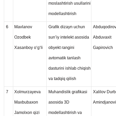
moslashtirish usullarini
modellashtirish
6
Mavlanov
Grafik dizayn uchun
Abduqodiro
Ozodbek
sun’iy intelekt asosida
Abduvaxit
Xasanboy o‘g‘li
obyekt rangini
Gapirovich
avtomatik tanlash
dasturini ishlab chiqish
va tadqiq qilish
7
Xolmurzayeva
Muhandislik grafikasi
Xalilov Dur
Maxbubaxon
asosida 3D
Amindjanov
Jamolxon qizi
modellashtirish va