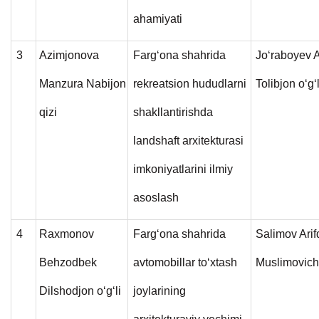
ahamiyati
3
Azimjonova
Farg‘ona shahrida
Jo‘raboyev 
Manzura Nabijon
rekreatsion hududlarni
Tolibjon o‘g‘l
qizi
shakllantirishda
landshaft arxitekturasi
imkoniyatlarini ilmiy
asoslash
4
Raxmonov
Farg‘ona shahrida
Salimov Arif
Behzodbek
avtomobillar to‘xtash
Muslimovic
Dilshodjon o‘g‘li
joylarining