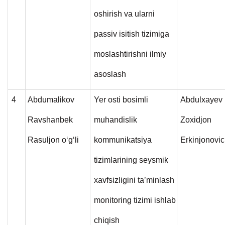
oshirish va ularni
passiv isitish tizimiga
moslashtirishni ilmiy
asoslash
4
Abdumalikov
Yer osti bosimli
Abdulxayev
Ravshanbek
muhandislik
Zoxidjon
Rasuljon o‘g‘li
kommunikatsiya
Erkinjonovi
tizimlarining seysmik
xavfsizligini ta’minlash
monitoring tizimi ishlab
chiqish