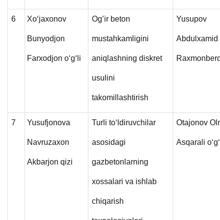
6
Xo‘jaxonov
Og’ir beton
Yusupov
Bunyodjon
mustahkamligini
Abdulxamid
Farxodjon o‘g‘li
aniqlashning diskret
Raxmonberd
usulini
takomillashtirish
7
Yusufjonova
Turli to‘ldiruvchilar
Otajonov O
Navruzaxon
asosidagi
Asqarali o‘g‘
Akbarjon qizi
gazbetonlarning
xossalari va ishlab
chiqarish