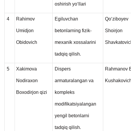
oshirish yo‘llari
4
Rahimov
Egiluvchan
Qo‘ziboyev
Umidjon
betonlarning fizik-
Shoirjon
Obidovich
mexanik xossalarini
Shavkatovic
tadqiq qilish.
5
Xakimova
Dispers
Rahmanov B
Nodiraxon
armaturalangan va
Kushakovic
Boxodirjon qizi
kompleks
modifikatsiyalangan
yengil betonlarni
tadqiq qilish.