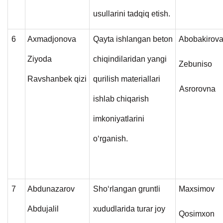
usullarini tadqiq etish.
6
Axmadjonova
Qayta ishlangan beton
Abobakirov
Ziyoda
chiqindilaridan yangi
Zebuniso
Ravshanbek qizi
qurilish materiallari
Asrorovna
ishlab chiqarish
imkoniyatlarini
o‘rganish.
7
Abdunazarov
Sho‘rlangan gruntli
Maxsimov
Abdujalil
xududlarida turar joy
Qosimxon