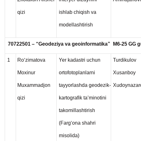
qizi
ishlab chiqish va
modellashtirish
70722501 – “Geodeziya va geoinformatika”
M6-25 GG g
1
Ro‘zimatova
Yer kadastri uchun
Turdikulov
Moxinur
ortofotoplanlarni
Xusanboy
Muxammadjon
tayyorlashda geodezik-
Xudoynazar
qizi
kartografik ta’minotini
takomillashtirish
(Farg‘ona shahri
misolida)