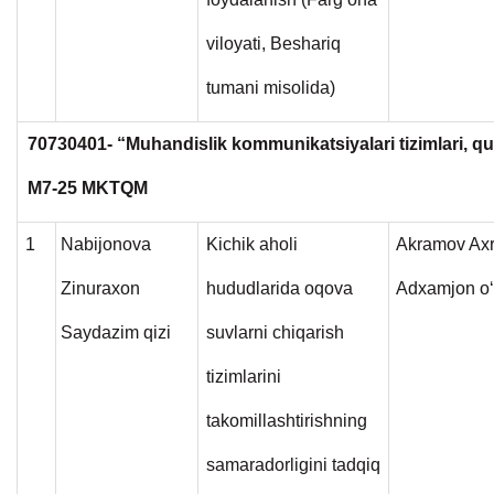
viloyati, Beshariq
tumani misolida)
70730401- “Muhandislik kommunikatsiyalari tizimlari, qur
M7-25 MKTQM
1
Nabijonova
Kichik aholi
Akramov Axr
Zinuraxon
hududlarida oqova
Adxamjon o‘g
Saydazim qizi
suvlarni chiqarish
tizimlarini
takomillashtirishning
samaradorligini tadqiq