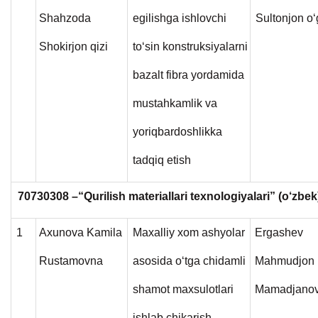
Shahzoda
egilishga ishlovchi
Sultonjon o‘g
Shokirjon qizi
to‘sin konstruksiyalarni
bazalt fibra yordamida
mustahkamlik va
yoriqbardoshlikka
tadqiq etish
70730308 –“Qurilish materiallari texnologiyalari” (o‘zbe
1
Axunova Kamila
Maxalliy xom ashyolar
Ergashev
Rustamovna
asosida o‘tga chidamli
Mahmudjon
shamot maxsulotlari
Mamadjanov
ishlab chikarish