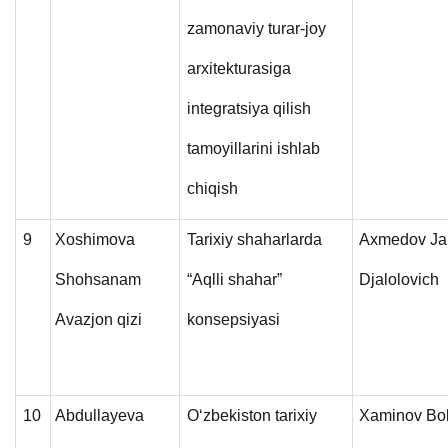
zamonaviy turar-joy
arxitekturasiga
integratsiya qilish
tamoyillarini ishlab
chiqish
9
Xoshimova
Tarixiy shaharlarda
Axmedov Ja
Shohsanam
“Aqlli shahar”
Djalolovich
Avazjon qizi
konsepsiyasi
10
Abdullayeva
O‘zbekiston tarixiy
Xaminov Bo