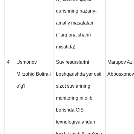
qurishning nazariy-
amaliy masalalari
(Farg‘ona shahri
misolida)
4
Usmonov
Suv resurslarini
Marupov Az
Mirzohid Botirali
boshqarishda yer osti
Abbosxonov
o‘g‘li
sizot suvlarining
monitoringini olib
borishda GIS
texnologiyalaridan
foydalanish (Farg‘ona