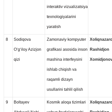
interaktiv vizualizatsiya
texnologiyalarini
yaratish
8
Sodiqova
Zamonaviy kompyuter
Xoliqnazar
O‘g‘iloy Azizjon
grafikasi asosida inson
Rashidjon
qizi
mashina interfeysini
Xomidjonov
ishlab chiqish va
raqamli dizayn
usullarini tahlil qilish
9
Boltayev
Kosmik aloqa tizimlari
Xoliqnazar