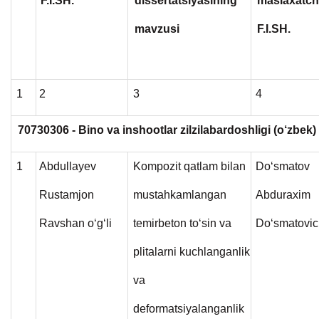
F.I.SH.
dissertatsiyasining
maslaxatch
mavzusi
F.I.SH.
1
2
3
4
70730306 - Bino va inshootlar zilzilabardoshligi (o‘zbek
1
Abdullayev
Kompozit qatlam bilan
Do‘smatov
Rustamjon
mustahkamlangan
Abduraxim
Ravshan o‘g‘li
temirbeton to‘sin va
Do‘smatovi
plitalarni kuchlanganlik
va
deformatsiyalanganlik