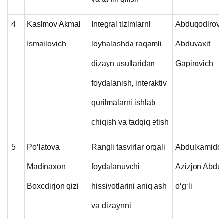
4
Kasimov Akmal
Integral tizimlarni
Abduqodiro
Ismailovich
loyhalashda raqamli
Abduvaxit
dizayn usullaridan
Gapirovich
foydalanish, interaktiv
qurilmalarni ishlab
chiqish va tadqiq etish
5
Po‘latova
Rangli tasvirlar orqali
Abdulxamid
Madinaxon
foydalanuvchi
Azizjon Abd
Boxodirjon qizi
hissiyotlarini aniqlash
o‘g‘li
va dizaynni