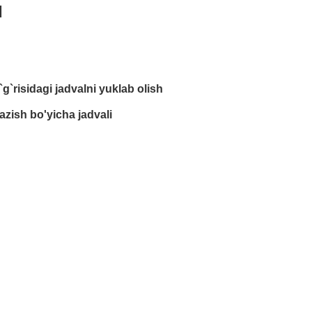
I
`g`risidagi jadvalni yuklab olish
azish bo'yicha jadvali