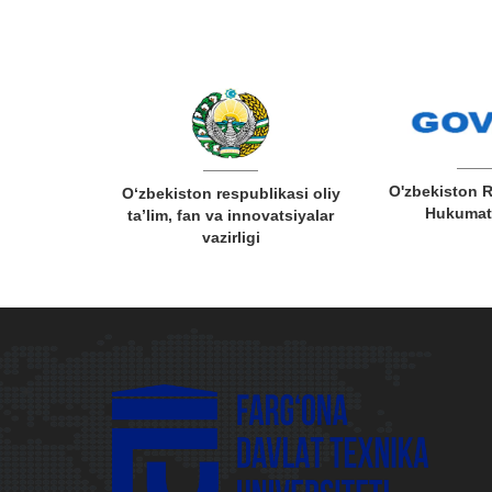
spublikasi
O'zbekiston 
O‘zbekiston respublikasi oliy
ma'lumotlari
Hukumat 
ta’lim, fan va innovatsiyalar
zasi
vazirligi