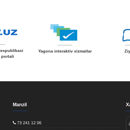
Respublikasi
Yagona interaktiv xizmatlar
Zi
portali
Manzil
X
73 241 12 06