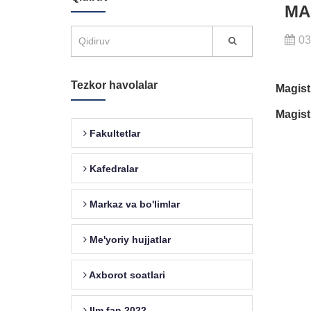
MA
03
Tezkor havolalar
Magistr
Magist
Fakultetlar
Kafedralar
Markaz va bo'limlar
Me'yoriy hujjatlar
Axborot soatlari
Ilm fan 2022