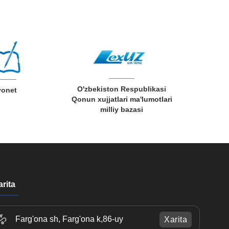
O'zbekiston Respublikasi
O‘zbekiston
yonet
Qonun xujjatlari ma'lumotlari
ta’lim, fan
milliy bazasi
arita
Farg'ona sh, Farg'ona k,86-uy
Xarita