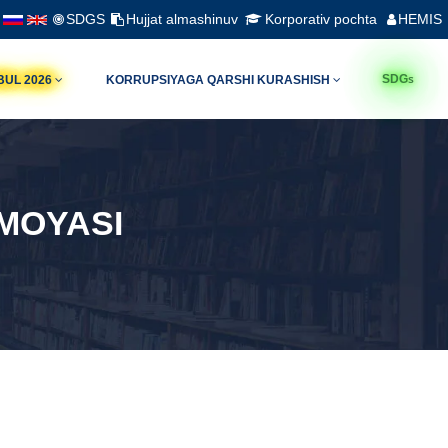
SDGS
Hujjat almashinuv
Korporativ pochta
HEMIS
s
SDG
BUL 2026
KORRUPSIYAGA QARSHI KURASHISH
IMOYASI