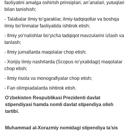
faoliyatini amalga oshirish prinsiplari, an’analari, yutuqlari
bilan tanishish;
- Talabalar ilmiy to‘garaklar, ilmiy-tadqiqotlar va boshqa
ilmiy bo‘linmalar faoliyatida ishtirok etish;
- Ilmiy yo‘nalishlar bo‘yicha tadqiqot mavzularini izlash va
tanlash;
- Ilmiy jurnallarda maqolalar chop etish;
- Xorijiy ilmiy nashrlarda (Scopus ro‘yxatidagi) maqolalar
chop etish;
- Ilmiy risola va monografiyalar chop etish;
- Fan olimpiadalarda ishtirok etish.
O‘zbekiston Respublikasi Prezidenti davlat
stipendiyasi hamda nomli davlat stipendiya olish
tartibi.
Muhammad al-Xorazmiy nomidagi stipendiya ta’sis