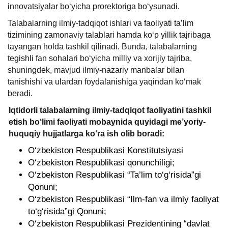
innovatsiyalar bo‘yicha prorektoriga bo‘ysunadi.
Talabalarning ilmiy-tadqiqot ishlari va faoliyati ta’lim
tizimining zamonaviy talablari hamda ko‘p yillik tajribaga
tayangan holda tashkil qilinadi. Bunda, talabalarning
tegishli fan sohalari bo‘yicha milliy va xorijiy tajriba,
shuningdek, mavjud ilmiy-nazariy manbalar bilan
tanishishi va ulardan foydalanishiga yaqindan ko‘mak
beradi.
Iqtidorli talabalarning ilmiy-tadqiqot faoliyatini tashkil
etish bo‘limi faoliyati mobaynida quyidagi me’yoriy-
huquqiy hujjatlarga ko‘ra ish olib boradi:
O‘zbekiston Respublikasi Konstitutsiyasi
O‘zbekiston Respublikasi qonunchiligi;
O‘zbekiston Respublikasi “Ta’lim to‘g‘risida”gi
Qonuni;
O‘zbekiston Respublikasi “Ilm-fan va ilmiy faoliyat
to‘g‘risida”gi Qonuni;
O‘zbekiston Respublikasi Prezidentining “davlat