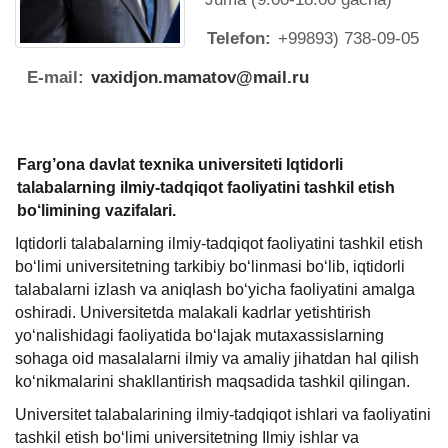
Telefon:
+99893) 738-09-05
E-mail:
vaxidjon.mamatov@mail.ru
Farg’ona davlat texnika universiteti Iqtidorli
talabalarning ilmiy-tadqiqot faoliyatini tashkil etish
bo‘limining vazifalari.
Iqtidorli talabalarning ilmiy-tadqiqot faoliyatini tashkil etish
bo‘limi universitetning tarkibiy bo‘linmasi bo‘lib, iqtidorli
talabalarni izlash va aniqlash bo‘yicha faoliyatini amalga
oshiradi. Universitetda malakali kadrlar yetishtirish
yo‘nalishidagi faoliyatida bo‘lajak mutaxassislarning
sohaga oid masalalarni ilmiy va amaliy jihatdan hal qilish
ko‘nikmalarini shakllantirish maqsadida tashkil qilingan.
Universitet talabalarining ilmiy-tadqiqot ishlari va faoliyatini
tashkil etish bo‘limi universitetning Ilmiy ishlar va