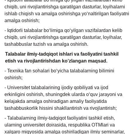
chiqib, uni rivojlantirishga qaratilgan dasturlar, loyihalarni
ishlab chiqish va amalga oshirishga yo‘naltirilgan faoliyatni
amalga oshirish;
- Iqtidorli talabalar bo‘limiga qo‘yilgan vazifalardan kelib
chiqib, uni rivojlantirishga qaratilgan dasturlar, loyihalar,
tashabbuslar tuzish va amalga oshirish.
Talabalar ilmiy-tadqiqot ishlari va faoliyatini tashkil
etish va rivojlantirishdan ko‘zlangan maqsad.
- Texnika fan sohalari bo‘yicha talabalarning bilimini
oshirish;
- Universitet talabalarining ijodiy qobiliyati va ijod
erkinligini oshirish, shuningdek ularda o‘quv jarayoni va
kelajakda amalga oshiradigan amaliy faoliyatida
tashabbuskorlik hissini shakllantirish va rivojlantirish;
- Talabalarning ilmiy-tadqiqot faoliyatini tashkil etish,
ularning universitet doirasida, respublika OTMlari va
xalqaro miqyosida amalga oshiriladigan ilmiy seminarlar,