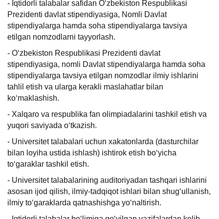
- Iqtidorli talabalar safidan O‘zbekiston Respublikasi
Prezidenti davlat stipendiyasiga, Nomli Davlat
stipendiyalarga hamda soha stipendiyalarga tavsiya
etilgan nomzodlarni tayyorlash.
- O‘zbekiston Respublikasi Prezidenti davlat
stipendiyasiga, nomli Davlat stipendiyalarga hamda soha
stipendiyalarga tavsiya etilgan nomzodlar ilmiy ishlarini
tahlil etish va ularga kerakli maslahatlar bilan
ko‘maklashish.
- Xalqaro va respublika fan olimpiadalarini tashkil etish va
yuqori saviyada o‘tkazish.
- Universitet talabalari uchun xakatonlarda (dasturchilar
bilan loyiha ustida ishlash) ishtirok etish bo‘yicha
to‘garaklar tashkil etish.
- Universitet talabalarining auditoriyadan tashqari ishlarini
asosan ijod qilish, ilmiy-tadqiqot ishlari bilan shug‘ullanish,
ilmiy to‘garaklarda qatnashishga yo‘naltirish.
- Iqtidorli talabalar bo‘limiga qo‘yilgan vazifalardan kelib