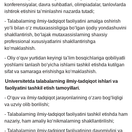
konferensiyalar, davra suhbatlari, olimpiadalar, tanlovlarda
ishtirok etishini ta’minlashni nazarda tutadi;
- Talabalarning ilmiy-tadqiqot faoliyatini amalga oshirish
yo‘li bilan o‘z mutaxassisligiga bo‘lgan ijodiy yondashuvini
shakllantirish, bo‘lajak mutaxassislarning shaxsiy
professional xususiyatlarini shakllantirishga
ko‘maklashish.
- Oliy o‘quv yurtidan keyingi ta’lim bosqichlariga qobiliyatli
yoshlarni tanlash bo‘yicha ishlarni tashkil etishda kutilgan
sifat va samaraga erishishga ko‘maklashish.
Universitetda talabalarning ilmiy-tadqiqot ishlari va
faoliyatini tashkil etish tamoyillari.
- O‘quv va ilmiy-tadqiqot jarayonlarining o‘zaro bog‘liqligi
va uzviy olib borilishi;
- Talabalarning ilmiy-tadqiqot faoliyatini tashkil etishda ham
nazariy, ham amaliy ko‘nikmalarning shakllantirilishi;
- Talabalarning ilmiy-tadqiqot faoliyatining davomiyligi va