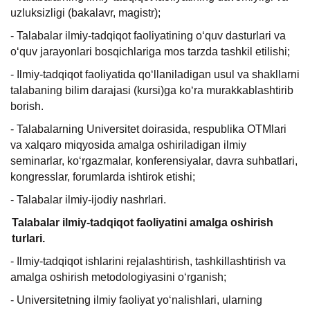
uzluksizligi (bakalavr, magistr);
- Talabalar ilmiy-tadqiqot faoliyatining o‘quv dasturlari va
o‘quv jarayonlari bosqichlariga mos tarzda tashkil etilishi;
- Ilmiy-tadqiqot faoliyatida qo‘llaniladigan usul va shakllarni
talabaning bilim darajasi (kursi)ga ko‘ra murakkablashtirib
borish.
- Talabalarning Universitet doirasida, respublika OTMlari
va xalqaro miqyosida amalga oshiriladigan ilmiy
seminarlar, ko‘rgazmalar, konferensiyalar, davra suhbatlari,
kongresslar, forumlarda ishtirok etishi;
- Talabalar ilmiy-ijodiy nashrlari.
Talabalar ilmiy-tadqiqot faoliyatini amalga oshirish
turlari.
- Ilmiy-tadqiqot ishlarini rejalashtirish, tashkillashtirish va
amalga oshirish metodologiyasini o‘rganish;
- Universitetning ilmiy faoliyat yo‘nalishlari, ularning