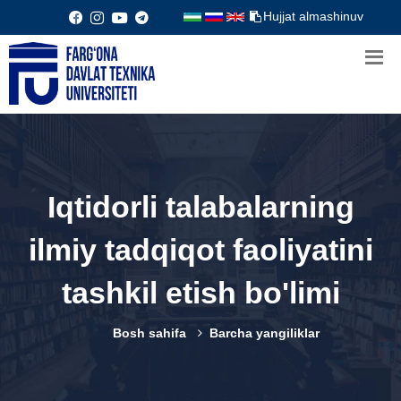
Hujjat almashinuv
Iqtidorli talabalarning
ilmiy tadqiqot faoliyatini
tashkil etish bo'limi
Bosh sahifa
Barcha yangiliklar