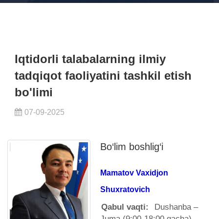
Iqtidorli talabalarning ilmiy
tadqiqot faoliyatini tashkil etish
bo'limi
07-09-2025
Bo‘lim boshlig‘i
Mamatov Vaxidjon
Shuxratovich
Qabul vaqti:
Dushanba –
Juma (9:00-18:00 gacha)