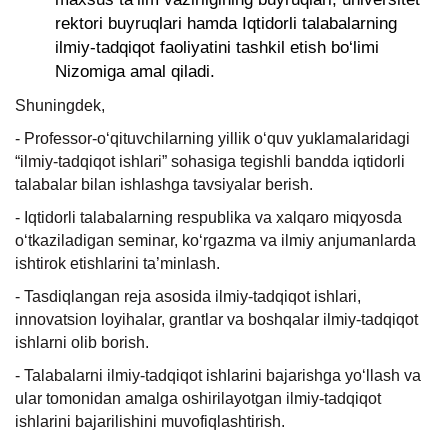
rektori buyruqlari hamda Iqtidorli talabalarning
ilmiy-tadqiqot faoliyatini tashkil etish bo‘limi
Nizomiga amal qiladi.
Shuningdek,
- Professor-o‘qituvchilarning yillik o‘quv yuklamalaridagi
“ilmiy-tadqiqot ishlari” sohasiga tegishli bandda iqtidorli
talabalar bilan ishlashga tavsiyalar berish.
- Iqtidorli talabalarning respublika va xalqaro miqyosda
o‘tkaziladigan seminar, ko‘rgazma va ilmiy anjumanlarda
ishtirok etishlarini ta’minlash.
- Tasdiqlangan reja asosida ilmiy-tadqiqot ishlari,
innovatsion loyihalar, grantlar va boshqalar ilmiy-tadqiqot
ishlarni olib borish.
- Talabalarni ilmiy-tadqiqot ishlarini bajarishga yo‘llash va
ular tomonidan amalga oshirilayotgan ilmiy-tadqiqot
ishlarini bajarilishini muvofiqlashtirish.