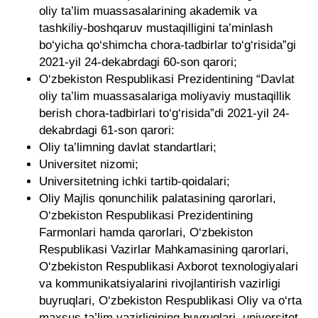
oliy ta’lim muassasalarining akademik va
tashkiliy-boshqaruv mustaqilligini ta’minlash
bo‘yicha qo‘shimcha chora-tadbirlar to‘g‘risida”gi
2021-yil 24-dekabrdagi 60-son qarori;
O‘zbekiston Respublikasi Prezidentining “Davlat
oliy ta’lim muassasalariga moliyaviy mustaqillik
berish chora-tadbirlari to‘g‘risida”di 2021-yil 24-
dekabrdagi 61-son qarori:
Oliy ta’limning davlat standartlari;
Universitet nizomi;
Universitetning ichki tartib-qoidalari;
Oliy Majlis qonunchilik palatasining qarorlari,
O‘zbekiston Respublikasi Prezidentining
Farmonlari hamda qarorlari, O‘zbekiston
Respublikasi Vazirlar Mahkamasining qarorlari,
O‘zbekiston Respublikasi Axborot texnologiyalari
va kommunikatsiyalarini rivojlantirish vazirligi
buyruqlari, O‘zbekiston Respublikasi Oliy va o‘rta
maxsus ta’lim vazirligining buyruqlari, universitet