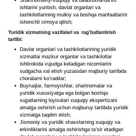
Shartnomaviy-xuquqiy va talabnoma-da’vo
ishlarini yuritish, davlat organlari va
tashkilotlarining mulkiy va boshqa manfaatlarini
ishonchli ximoya qilish;
Yuridik xizmatning vazifalari va rag’batlantirish
tartibi:
Davlat organlari va tashkilotlarining yuridik
xizmatlai mazkur organlar va tashkilotlar
ishtirokida vujudga keladigan nizomlarini
sudgacha xal etish yuzasidan majburiy tartibda
choralarni ko’radilar;
Buyruqlar, farmoyishlar, shartnomalar va
yuridik xususiyatga ega bolgan boshqa
xujjatlarning loyixalari xuquqiy ekspertizani
amalga oshirish uchun majburuy tartibda yuridik
xizmatga taqdim etish;
Jismoniy va yuridik shaxslarning xuquqiy va
erkinliklarini amalga oshirishga ta’sir etadigan