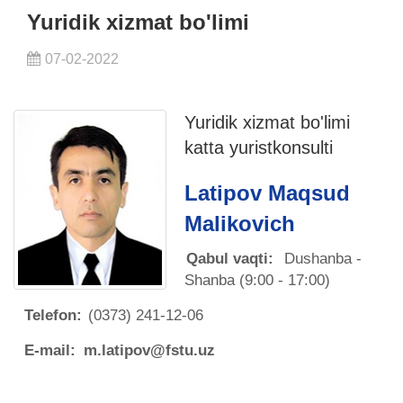
Yuridik xizmat bo'limi
07-02-2022
Yuridik xizmat bo'limi
katta yuristkonsulti
Latipov Maqsud
Malikovich
Qabul vaqti:
Dushanba -
Shanba (9:00 - 17:00)
Telefon:
(0373) 241-12-06
E-mail:
m.latipov@fstu.uz