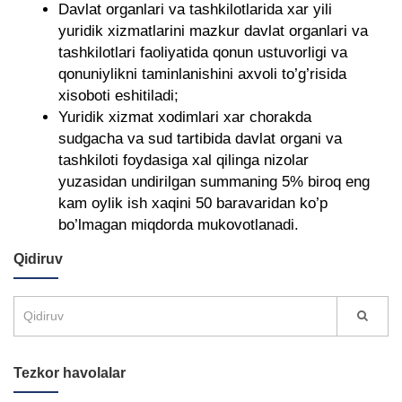
Davlat organlari va tashkilotlarida xar yili
yuridik xizmatlarini mazkur davlat organlari va
tashkilotlari faoliyatida qonun ustuvorligi va
qonuniylikni taminlanishini axvoli to’g’risida
xisoboti eshitiladi;
Yuridik xizmat xodimlari xar chorakda
sudgacha va sud tartibida davlat organi va
tashkiloti foydasiga xal qilinga nizolar
yuzasidan undirilgan summaning 5% biroq eng
kam oylik ish xaqini 50 baravaridan ko’p
bo’lmagan miqdorda mukovotlanadi.
Qidiruv
Tezkor havolalar