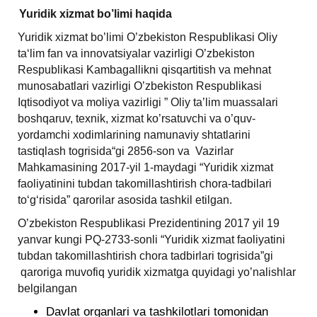
Yuridik xizmat bo’limi haqida
Yuridik xizmat bo’limi O’zbekiston Respublikasi Oliy
ta‘lim fan va innovatsiyalar vazirligi O’zbekiston
Respublikasi Kambagallikni qisqartitish va mehnat
munosabatlari vazirligi O’zbekiston Respublikasi
Iqtisodiyot va moliya vazirligi ” Oliy ta’lim muassalari
boshqaruv, texnik, xizmat ko’rsatuvchi va o’quv-
yordamchi xodimlarining namunaviy shtatlarini
tastiqlash togrisida“gi 2856-son va Vazirlar
Mahkamasining 2017-yil 1-maydagi “Yuridik xizmat
faoliyatinini tubdan takomillashtirish chora-tadbilari
to‘g‘risida” qarorilar asosida tashkil etilgan.
O’zbekiston Respublikasi Prezidentining 2017 yil 19
yanvar kungi PQ-2733-sonli “Yuridik xizmat faoliyatini
tubdan takomillashtirish chora tadbirlari togrisida”gi
qaroriga muvofiq yuridik xizmatga quyidagi yo’nalishlar
belgilangan
Davlat organlari va tashkilotlari tomonidan