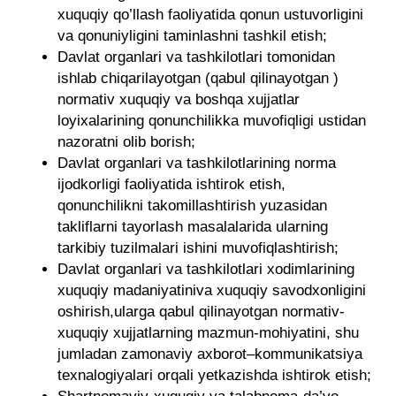
xuquqiy qo’llash faoliyatida qonun ustuvorligini
va qonuniyligini taminlashni tashkil etish;
Davlat organlari va tashkilotlari tomonidan
ishlab chiqarilayotgan (qabul qilinayotgan )
normativ xuquqiy va boshqa xujjatlar
loyixalarining qonunchilikka muvofiqligi ustidan
nazoratni olib borish;
Davlat organlari va tashkilotlarining norma
ijodkorligi faoliyatida ishtirok etish,
qonunchilikni takomillashtirish yuzasidan
takliflarni tayorlash masalalarida ularning
tarkibiy tuzilmalari ishini muvofiqlashtirish;
Davlat organlari va tashkilotlari xodimlarining
xuquqiy madaniyatiniva xuquqiy savodxonligini
oshirish,ularga qabul qilinayotgan normativ-
xuquqiy xujjatlarning mazmun-mohiyatini, shu
jumladan zamonaviy axborot–kommunikatsiya
texnalogiyalari orqali yetkazishda ishtirok etish;