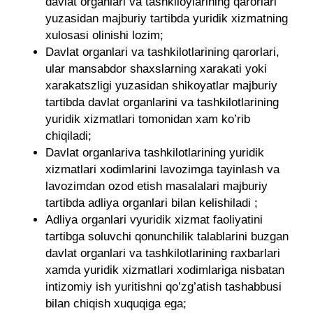
davlat organlari va tashkiloylarining qarorlari
yuzasidan majburiy tartibda yuridik xizmatning
xulosasi olinishi lozim;
Davlat organlari va tashkilotlarining qarorlari,
ular mansabdor shaxslarning xarakati yoki
xarakatszligi yuzasidan shikoyatlar majburiy
tartibda davlat organlarini va tashkilotlarining
yuridik xizmatlari tomonidan xam ko’rib
chiqiladi;
Davlat organlariva tashkilotlarining yuridik
xizmatlari xodimlarini lavozimga tayinlash va
lavozimdan ozod etish masalalari majburiy
tartibda adliya organlari bilan kelishiladi ;
Adliya organlari vyuridik xizmat faoliyatini
tartibga soluvchi qonunchilik talablarini buzgan
davlat organlari va tashkilotlarining raxbarlari
xamda yuridik xizmatlari xodimlariga nisbatan
intizomiy ish yuritishni qo’zg’atish tashabbusi
bilan chiqish xuquqiga ega;