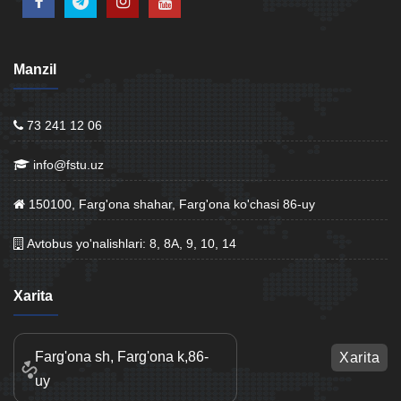
Manzil
73 241 12 06
info@fstu.uz
150100, Farg'ona shahar, Farg'ona ko'chasi 86-uy
Avtobus yo'nalishlari: 8, 8A, 9, 10, 14
Xarita
Farg'ona sh, Farg'ona k,86-
Xarita
uy