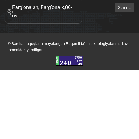
Farg'ona sh, Farg'ona k,86-
Xarita
uy
© Barcha huquqlar himoyalangan.Raqamli ta'lim texnologiyalar markazi
tomonidan yaratilgan