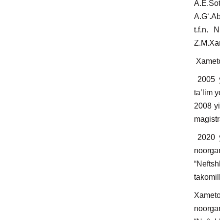
A.E.So
A.G‘.Ab
t.f.n.
Z.M.Xa
Xametov
2005 yi
ta’lim 
2008 yi
magistr
2020 yi
noorgan
“Nefts
takomil
Xametov
noorgan