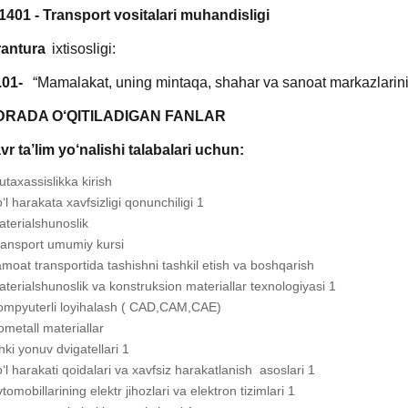
1401 - Transport vositalari muhandisligi
antura
ixtisosligi:
.01-
“Mamalakat, uning mintaqa, shahar va sanoat markazlarining 
RADA O‘QITILADIGAN FANLAR
r ta’lim yo‘nalishi talabalari uchun:
taxassislikka kirish
‘l harakata xavfsizligi qonunchiligi 1
terialshunoslik
ransport umumiy kursi
moat transportida tashishni tashkil etish va boshqarish
terialshunoslik va konstruksion materiallar texnologiyasi 1
ompyuterli loyihalash ( CAD,CAM,CAE)
metall materiallar
hki yonuv dvigatellari 1
‘l harakati qoidalari va xavfsiz harakatlanish asoslari 1
tomobillarining elektr jihozlari va elektron tizimlari 1