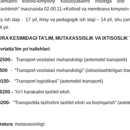
hlamlarini kolloid-kimyoviy xususiyatlarini hisobga olib u
lashtirish” mavzusida 02.00.11-«Kolloid va membrana kimyosi» i
ish staji - 17 yil, ilmiy va pedagogik ish staji – 14 yil, shu
4 yil.
RA KESIMIDAGI TA’LIM, MUTAXASSISLIK VA IXTISOSLIK
riatta’lim yo‘nalishlari:
2500–
Transport vositalari muhandisligi (avtomobil transporti)
500
- “Transport vositalari muhandisligi” (ixtisoslashtirilgan tra
0100-
“Transport logistikasi” (avtomobil transporti)
0200 -
Yo‘l harakatini tashkil etish
3200-
“Transportda tashishni tashkil etish va boshqarish” (avtot
ratura
mutaxassisligi: