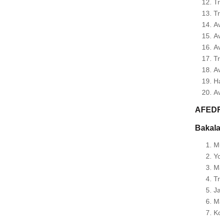
Tr
Tr
Av
Av
Av
Tr
Av
Ha
Av
AFEDR
Bakalav
Mu
Yo
Ma
T
Ja
Ma
K