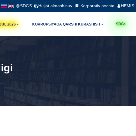
SDGS
Hujjat almashinuv
Korporativ pochta
HEMIS
s
SDG
BUL 2026
KORRUPSIYAGA QARSHI KURASHISH
igi