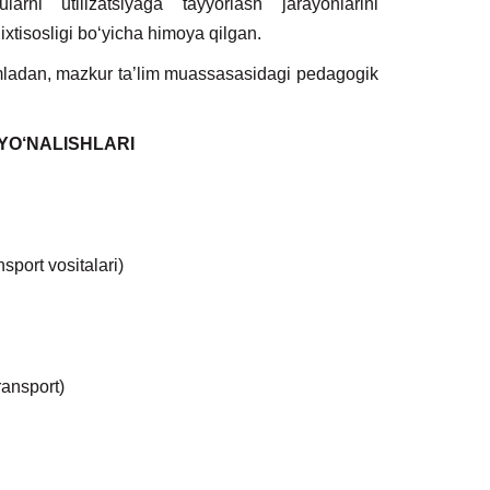
larni utilizatsiyaga tayyorlash jarayonlarini
xtisosligi bo‘yicha himoya qilgan.
 jumladan, mazkur ta’lim muassasasidagi pedagogik
 YO‘NALISHLARI
nsport vositalari)
ransport)