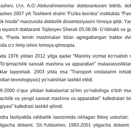
ashev, t.f.n. A.G‘.Abdurahmonovlar doktoranturani bitirib, dokto
ashev 2007 yili Toshkent shahri “Fizika texnika” institutida “Par
ik hisobi” mavzusida doktorlik dissertasiyasini himoya qildi. Ya
 tayanch doktaranti Tojiboyev Sherali 05.08.06- G‘ildirakli va gus
a, “Paxta terish mashinalari bilan agregatlangan traktor dviga
da o‘z ilmiy ishini himoya qilmoqda.
da 1976 yildan 2012 yilga qadar “Maishiy xizmat ko‘rsatish 
To‘qimachilik sanoati mashina va apparatlari” mutaxassislikla
lar tayyorladi. 2003 yilda esa “Transport vositalarini ishlat
lari texnologiyasi) yo‘nalishlari tashkil etildi.
00 o‘quv yilidan bakalavriat ta’lim yo‘nalishiga o‘tish muno
achilik va yengil sanoat mashina va apparatlari” kafedralari birl
iyasi” kafedrasi tashkil qilindi.
 faoliyatida rahbarlik lavozimida ishlagan fidoiy ustozlari:
ilgacha dotsent. Sh.Yuldashev, 1993-2001 yilgacha dotsent