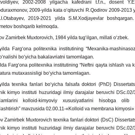
tvoldiyev, 2002-2008 yilgacha kafedrani t.f.n., dosent Y.E
duraxmonov, 2009-yilda kata o‘qituvchi R.Qodirov 2009-2013 yi
 N.I.Otabayev, 2019-2021 yilda S.M.Xodjayevlar boshqarga
metov boshqarib kelmoqda.
 Zamirbek Muxtorovich, 1984 yilda tug‘ilgan, millati o‘zbek.
lda Farg‘ona politexnika institutining “Mexanika-mashinasozli
yo‘nalishi bo‘yicha bakalavriatni tamomlagan.
lda Farg‘ona politexnika institutining “Neftni qayta ishlash va 
atura mutaxassisligi bo‘yicha tamomlagan.
lda texnika fanlari bo‘yicha falsafa doktori (PhD) Dissert
ik kimyo instituti huzuridagi ilmiy darajalar beruvchi DSc.02
hlamlarini kolloid-kimyoviy xususiyatlarini hisobga olib u
lashtirish” mavzusida 02.00.11-«Kolloid va membrana kimyosi» i
 Zamirbek Muxtorovich texnika fanlari doktori (DsC) Dissertat
ik kimyo instituti huzuridagi ilmiy darajalar beruvchi DSc.02