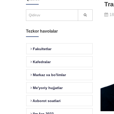
Tra
18
Tezkor havolalar
Fakultetlar
Kafedralar
Markaz va bo'limlar
Me'yoriy hujjatlar
Axborot soatlari
Ilm fan 2022