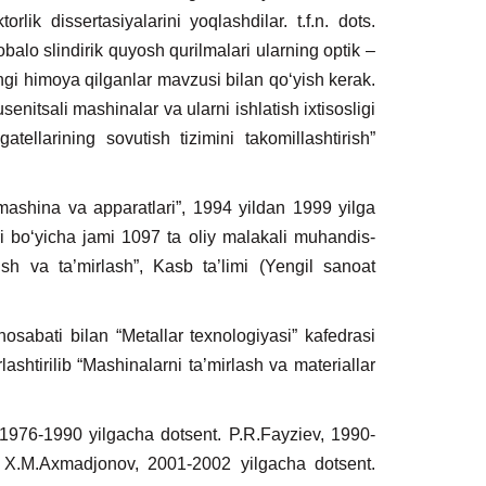
rlik dissertasiyalarini yoqlashdilar. t.f.n. dots.
obalo slindirik quyosh qurilmalari ularning optik –
ngi himoya qilganlar mavzusi bilan qo‘yish kerak.
enitsali mashinalar va ularni ishlatish ixtisosligi
tellarining sovutish tizimini takomillashtirish”
mashina va apparatlari”, 1994 yildan 1999 yilga
ri bo‘yicha jami 1097 ta oliy malakali muhandis-
ish va ta’mirlash”, Kasb ta’limi (Yengil sanoat
sabati bilan “Metallar texnologiyasi” kafedrasi
ashtirilib “Mashinalarni ta’mirlash va materiallar
 1976-1990 yilgacha dotsent. P.R.Fayziev, 1990-
. X.M.Axmadjonov, 2001-2002 yilgacha dotsent.