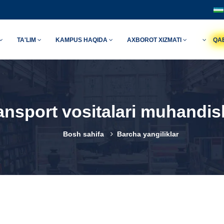
TA'LIM
KAMPUS HAQIDA
AXBOROT XIZMATI
QA
ansport vositalari muhandisl
Bosh sahifa
Barcha yangiliklar