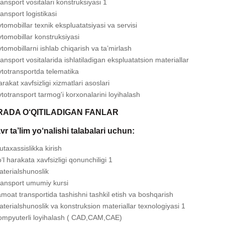
ansport vositalari konstruksiyasi 1
ansport logistikasi
tomobillar texnik ekspluatatsiyasi va servisi
tomobillar konstruksiyasi
tomobillarni ishlab chiqarish va ta’mirlash
ansport vositalarida ishlatiladigan ekspluatatsion materiallar
totransportda telematika
rakat xavfsizligi xizmatlari asoslari
totransport tarmog'i korxonalarini loyihalash
ADA O‘QITILADIGAN FANLAR
r ta’lim yo‘nalishi talabalari uchun:
taxassislikka kirish
‘l harakata xavfsizligi qonunchiligi 1
terialshunoslik
ransport umumiy kursi
moat transportida tashishni tashkil etish va boshqarish
terialshunoslik va konstruksion materiallar texnologiyasi 1
ompyuterli loyihalash ( CAD,CAM,CAE)