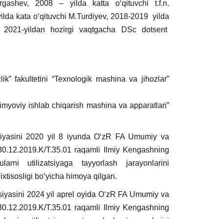
rgashev, 2008 – yilda katta o‘qituvchi t.f.n.
lda kata o‘qituvchi M.Turdiyev, 2018-2019 yilda
n. 2021-yildan hozirgi vaqtgacha DSc dotsent
k” fakultetini “Texnologik mashina va jihozlar”
kimyoviy ishlab chiqarish mashina va apparatlari”
atsiyasini 2020 yil 8 iyunda O‘zR FA Umumiy va
/30.12.2019.K/T.35.01 raqamli Ilmiy Kengashning
larni utilizatsiyaga tayyorlash jarayonlarini
xtisosligi bo‘yicha himoya qilgan.
siyasini 2024 yil aprel oyida O‘zR FA Umumiy va
/30.12.2019.K/T.35.01 raqamli Ilmiy Kengashning