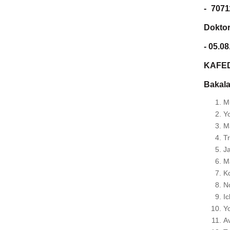
-
7071
Doktor
- 05.08
KAFED
Bakalav
Mu
Yo
Ma
T
Ja
Ma
K
No
Ic
Yo
Av