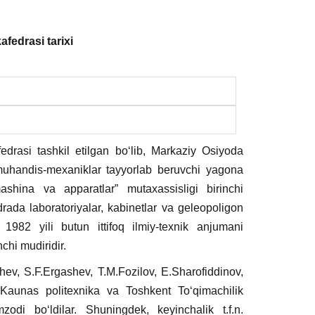
afedrasi tarixi
edrasi tashkil etilgan bo‘lib, Markaziy Osiyoda
 muhandis-mexaniklar tayyorlab beruvchi yagona
ashina va apparatlar” mutaxassisligi birinchi
drada laboratoriyalar, kabinetlar va geleopoligon
 1982 yili butun ittifoq ilmiy-texnik anjumani
chi mudiridir.
ev, S.F.Ergashev, T.M.Fozilov, E.Sharofiddinov,
 Kaunas politexnika va Toshkent To‘qimachilik
mzodi bo‘ldilar. Shuningdek, keyinchalik t.f.n.