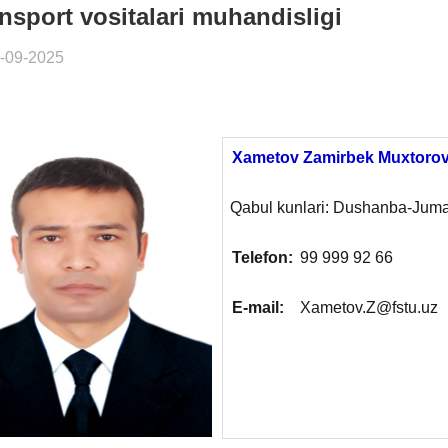
nsport vositalari muhandisligi
-09-2025
Xametov Zamirbek Muxtorov
Qabul kunlari: Dushanba-Jum
Telefon:
99 999 92 66
E-mail:
Xametov.Z@fstu.uz