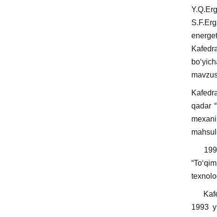
Y.Q.Erg
S.F.Erg
energet
Kafedra
bo‘yich
mavzusi
Kafedra
qadar “
mexanik
mahsulot
1999-20
“To‘qim
texnolog
Kafedra
1993 y