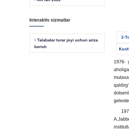
Interaktiv xizmatlar
2-To
Talabalar turar joyi uchun ariza
berish
Konf
1976- y
aholiga
mutaxa
qaldirg
dotsent
geleotex
1976-20
A.Jabb
institu