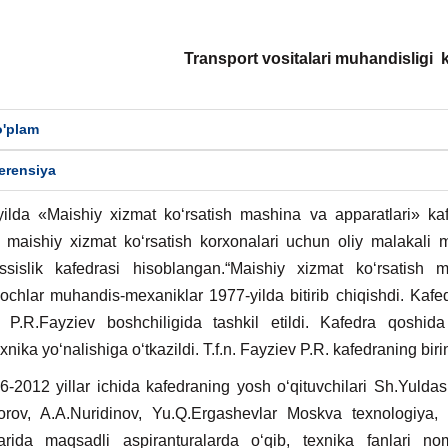
Transport vositalari muhandisligi k
'plam
erensiya
ilda «Maishiy xizmat ko‘rsatish mashina va apparatlari» kaf
 maishiy xizmat ko‘rsatish korxonalari uchun oliy malakali
ssislik kafedrasi hisoblangan.“Maishiy xizmat ko‘rsatish m
‘ochlar muhandis-mexaniklar 1977-yilda bitirib chiqishdi. Kafe
 P.R.Fayziev boshchiligida tashkil etildi. Kafedra qoshida
nika yo‘nalishiga o‘tkazildi. T.f.n. Fayziev P.R. kafedraning birin
12 yillar ichida kafedraning yosh o‘qituvchilari Sh.Yuldash
orov, A.A.Nuridinov, Yu.Q.Ergashevlar Moskva texnologiya,
tlarida maqsadli aspiranturalarda o‘qib, texnika fanlari no