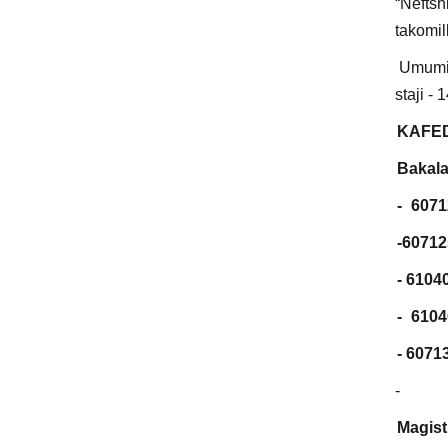
“Nefts
takomil
Umumiy 
staji - 1
KAFED
Bakalav
-
6071
-60712
- 6104
-
6104
- 6071
-
Magist