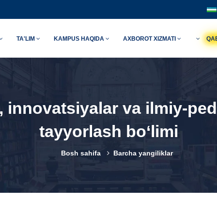
TA'LIM
KAMPUS HAQIDA
AXBOROT XIZMATI
QA
r, innovatsiyalar va ilmiy-pe
tayyorlash bo‘limi
Bosh sahifa
Barcha yangiliklar