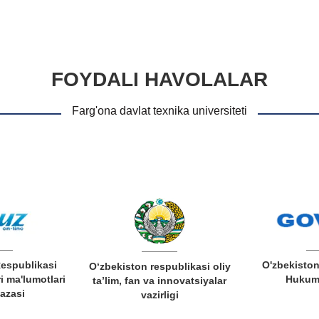
FOYDALI HAVOLALAR
Farg'ona davlat texnika universiteti
Respublikasi
O'zbekiston
O‘zbekiston respublikasi oliy
i ma'lumotlari
Hukuma
ta’lim, fan va innovatsiyalar
bazasi
vazirligi