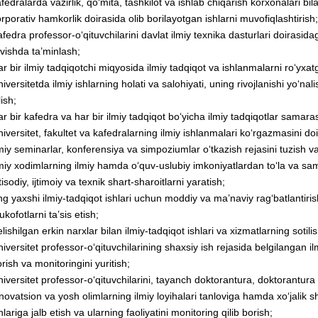
fedralarda vazirlik, qo‘mita, tashkilot va ishlab chiqarish korxonalari bil
rporativ hamkorlik doirasida olib borilayotgan ishlarni muvofiqlashtirish;
fedra professor-o‘qituvchilarini davlat ilmiy texnika dasturlari doirasida
vishda ta’minlash;
r bir ilmiy tadqiqotchi miqyosida ilmiy tadqiqot va ishlanmalarni ro‘yxatga
iversitetda ilmiy ishlarning holati va salohiyati, uning rivojlanishi yo‘nali
lish;
r bir kafedra va har bir ilmiy tadqiqot bo‘yicha ilmiy tadqiqotlar samarasi
iversitet, fakultet va kafedralarning ilmiy ishlanmalari ko‘rgazmasini doi
miy seminarlar, konferensiya va simpoziumlar o‘tkazish rejasini tuzish va 
miy xodimlarning ilmiy hamda o‘quv-uslubiy imkoniyatlardan to‘la va sa
tisodiy, ijtimoiy va texnik shart-sharoitlarni yaratish;
g yaxshi ilmiy-tadqiqot ishlari uchun moddiy va ma’naviy rag‘batlantirish
kofotlarni ta’sis etish;
lishilgan erkin narxlar bilan ilmiy-tadqiqot ishlari va xizmatlarning sotilish
iversitet professor-o‘qituvchilarining shaxsiy ish rejasida belgilangan ilmi
rish va monitoringini yuritish;
iversitet professor-o‘qituvchilarini, tayanch doktorantura, doktorantur
novatsion va yosh olimlarning ilmiy loyihalari tanloviga hamda xo‘jalik s
hlariga jalb etish va ularning faoliyatini monitoring qilib borish;