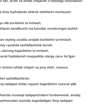
an fan, ta’lim va ishlab chiqarish o‘rtasidagi innovatsion-
gi ilmiy loyihalarda ishtirok etishlarini muntazam
 olib borilishini ta’minlash;
shlarini tavsiflovchi ma’lumotlar monitoringini tashkil
ni reyting usulida aniqlab borilishini ta’minlash;
miy ravishda tashkillashtirib borish;
ularning bajarilishini ta’minlash;
marali foydalanish maqsadida ularga zarur bo‘lgan
 tizimini ishlab chiqish va joriy etish, maxsus
ini tashkillashtirish;
y-tadqiqot ishlari rejasini bajarilishini nazorat qilib
a hamda mustaqil tadqiqotchilarni fundamental, amaliy,
hartnomalari asosida bajariladigan ilmiy-tadqiqot