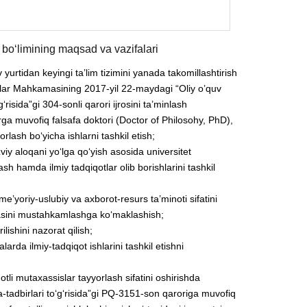
h bo‘limining maqsad va vazifalari
yurtidan keyingi ta’lim tizimini yanada takomillashtirish
rlar Mahkamasining 2017-yil 22-maydagi “Oliy o’quv
‘risida”gi 304-sonli qarori ijrosini ta’minlash
larga muvofiq falsafa doktori (Doctor of Philosohy, PhD),
rlash bo‘yicha ishlarni tashkil etish;
zviy aloqani yo‘lga qo‘yish asosida universitet
ash hamda ilmiy tadqiqotlar olib borishlarini tashkil
me’yoriy-uslubiy va axborot-resurs ta’minoti sifatini
arasini mustahkamlashga ko‘maklashish;
ilishini nazorat qilish;
larda ilmiy-tadqiqot ishlarini tashkil etishni
tli mutaxassislar tayyorlash sifatini oshirishda
a-tadbirlari to‘g‘risida”gi PQ-3151-son qaroriga muvofiq