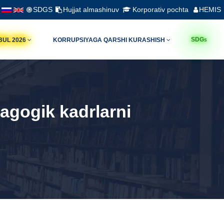
SDGS
Hujjat almashinuv
Korporativ pochta
HEMIS
s
SDG
BUL 2026
KORRUPSIYAGA QARSHI KURASHISH
dagogik kadrlarni