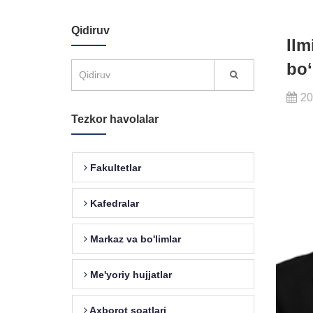
Qidiruv
Ilm
bo‘
20
Tezkor havolalar
Fakultetlar
Kafedralar
Markaz va bo'limlar
Me'yoriy hujjatlar
Axborot soatlari