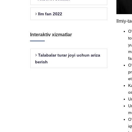
Ilm fan 2022
Ilmiy-t
O‘
Interaktiv xizmatlar
to
yu
ma
Talabalar turar joyi uchun ariza
fa
berish
O‘
pr
et
Ka
os
Un
Un
mu
O‘
iq