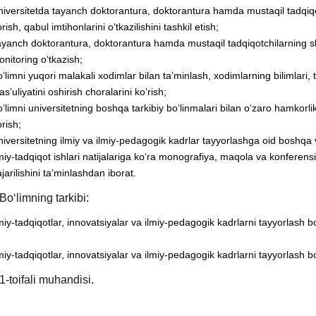
iversitetda tayanch doktorantura, doktorantura hamda mustaqil tadqiqotchi
rish, qabul imtihonlarini o‘tkazilishini tashkil etish;
yanch doktorantura, doktorantura hamda mustaqil tadqiqotchilarning shaxs
nitoring o‘tkazish;
‘limni yuqori malakali xodimlar bilan ta’minlash, xodimlarning bilimlari, t
s’uliyatini oshirish choralarini ko‘rish;
‘limni universitetning boshqa tarkibiy bo‘linmalari bilan o‘zaro hamkorlikd
rish;
iversitetning ilmiy va ilmiy-pedagogik kadrlar tayyorlashga oid boshqa v
miy-tadqiqot ishlari natijalariga ko‘ra monografiya, maqola va konferensiy
jarilishini ta’minlashdan iborat.
Bo‘limning tarkibi:
miy-tadqiqotlar, innovatsiyalar va ilmiy-pedagogik kadrlarni tayyorlash bo
miy-tadqiqotlar, innovatsiyalar va ilmiy-pedagogik kadrlarni tayyorlash bo
1-toifali muhandisi.