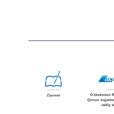
O'zbekiston 
v xizmatlar
Ziyonet
Qonun xujjatlar
milliy 