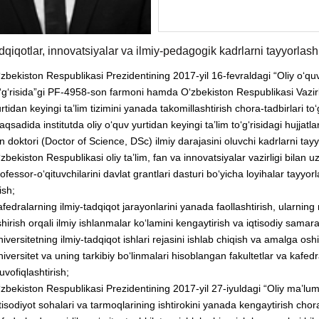
adqiqotlar, innovatsiyalar va ilmiy-pedagogik kadrlarni tayyorlas
zbekiston Respublikasi Prezidentining 2017-yil 16-fevraldagi “Oliy o‘quv 
‘g‘risida”gi PF-4958-son farmoni hamda O‘zbekiston Respublikasi Vazi
rtidan keyingi ta’lim tizimini yanada takomillashtirish chora-tadbirlari to‘g
qsadida institutda oliy o‘quv yurtidan keyingi ta’lim to‘g‘risidagi hujjat
n doktori (Doctor of Science, DSc) ilmiy darajasini oluvchi kadrlarni tayyo
zbekiston Respublikasi oliy ta’lim, fan va innovatsiyalar vazirligi bilan u
ofessor-o‘qituvchilarini davlat grantlari dasturi bo‘yicha loyihalar tayyorl
ish;
fedralarning ilmiy-tadqiqot jarayonlarini yanada faollashtirish, ularning 
hirish orqali ilmiy ishlanmalar ko‘lamini kengaytirish va iqtisodiy sam
iversitetning ilmiy-tadqiqot ishlari rejasini ishlab chiqish va amalga oshir
iversitet va uning tarkibiy bo‘linmalari hisoblangan fakultetlar va kafedra
vofiqlashtirish;
zbekiston Respublikasi Prezidentining 2017-yil 27-iyuldagi “Oliy ma’lumo
tisodiyot sohalari va tarmoqlarining ishtirokini yanada kengaytirish chor