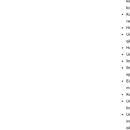
ka
ko
Ka
ra
Ha
Un
qi
Ha
Un
Il
Il
iq
En
mu
Ke
Un
bo
Un
in
is