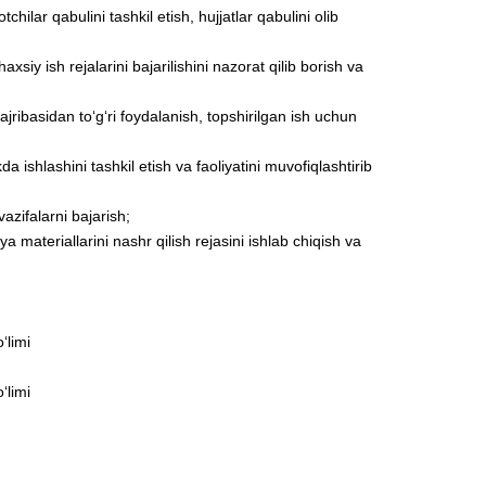
lar qabulini tashkil etish, hujjatlar qabulini olib
iy ish rejalarini bajarilishini nazorat qilib borish va
ajribasidan to‘g‘ri foydalanish, topshirilgan ish uchun
a ishlashini tashkil etish va faoliyatini muvofiqlashtirib
azifalarni bajarish;
a materiallarini nashr qilish rejasini ishlab chiqish va
‘limi
‘limi