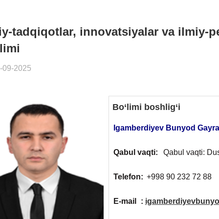
iy-tadqiqotlar, innovatsiyalar va ilmiy-
limi
-09-2025
Bo‘limi boshlig‘i
Igamberdiyev Bunyod Gayra
Qabul vaqti:
Qabul vaqti: Du
Telefon:
+998 90 232 72 88
E-mail
:
igamberdiyevbuny