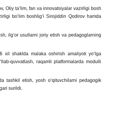
Oliy ta’lim, fan va innovatsiyalar vazirligi bosh
ligi bo‘lim boshlig‘i Sirojiddin Qodirov hamda
h, ilg‘or usullarni joriy etish va pedagoglarning
6 xil shaklda malaka oshirish amaliyoti yo‘lga
o‘llab-quvvatlash, raqamli platformalarda modulli
a tashkil etish, yosh o‘qituvchilarni pedagogik
gari surildi.