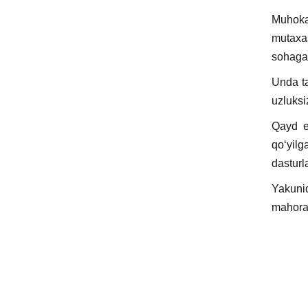
Muhokam
mutaxas
sohaga o
Unda ta
uzluksi
Qayd et
qo‘yilg
dasturl
Yakunid
mahorat 