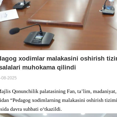
agog xodimlar malakasini oshirish tizim
alalari muhokama qilindi
-08-2025
ajlis Qonunchilik palatasining Fan, ta’lim, madaniyat,
dan “Pedagog xodimlarning malakasini oshirish tizim
ida davra suhbati o‘tkazildi.