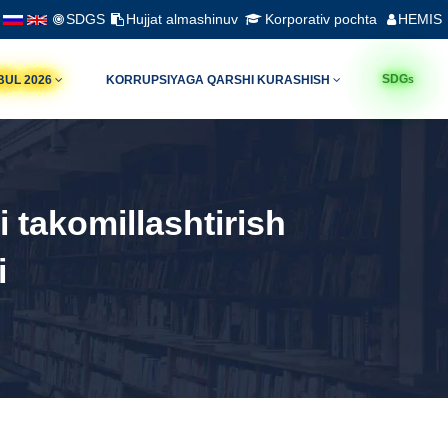
SDGS
Hujjat almashinuv
Korporativ pochta
HEMIS
s
SDG
BUL 2026
KORRUPSIYAGA QARSHI KURASHISH
 takomillashtirish
i