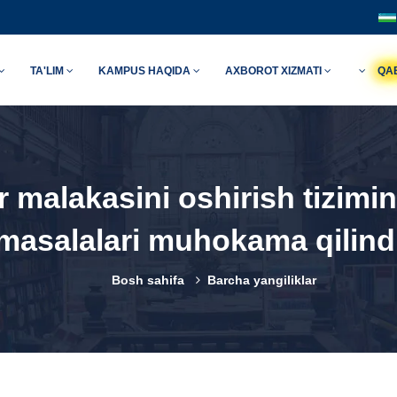
TA'LIM
KAMPUS HAQIDA
AXBOROT XIZMATI
QA
malakasini oshirish tizimini
masalalari muhokama qilind
Bosh sahifa
Barcha yangiliklar