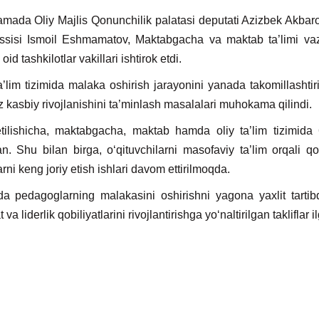
ada Oliy Majlis Qonunchilik palatasi deputati Azizbek Akbarov, 
sisi Ismoil Eshmamatov, Maktabgacha va maktab ta’limi vazir
id tashkilotlar vakillari ishtirok etdi.
’lim tizimida malaka oshirish jarayonini yanada takomillashtiris
z kasbiy rivojlanishini ta’minlash masalalari muhokama qilindi.
ilishicha, maktabgacha, maktab hamda oliy ta’lim tizimida 
an. Shu bilan birga, o‘qituvchilarni masofaviy ta’lim orqali q
arni keng joriy etish ishlari davom ettirilmoqda.
a pedagoglarning malakasini oshirishni yagona yaxlit tartibd
va liderlik qobiliyatlarini rivojlantirishga yo‘naltirilgan takliflar il