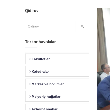
Qidiruv
Tezkor havolalar
Fakultetlar
Kafedralar
Markaz va bo'limlar
Me'yoriy hujjatlar
Axborot soatlari