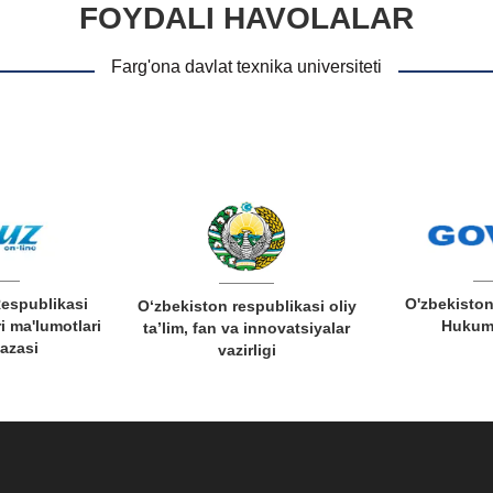
FOYDALI HAVOLALAR
Farg'ona davlat texnika universiteti
Respublikasi
O'zbekiston
O‘zbekiston respublikasi oliy
i ma'lumotlari
Hukuma
ta’lim, fan va innovatsiyalar
bazasi
vazirligi