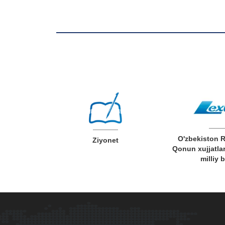
O'zbekiston 
v xizmatlar
Ziyonet
Qonun xujjatlar
milliy 