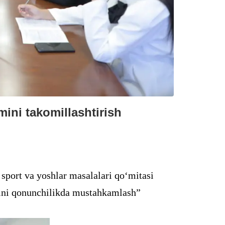
ini takomillashtirish
 sport va yoshlar masalalari qo‘mitasi
ini qonunchilikda mustahkamlash”