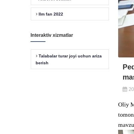
Ilm fan 2022
Interaktiv xizmatlar
Talabalar turar joyi uchun ariza
berish
Ped
mas
20
Oliy M
tomoni
mavzus