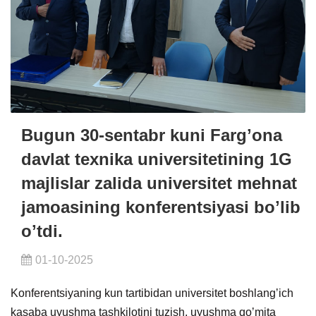
Bugun 30-sentabr kuni Fargʼona
davlat texnika universitetining 1G
majlislar zalida universitet mehnat
jamoasining konferentsiyasi boʼlib
oʼtdi.
01-10-2025
Konferentsiyaning kun tartibidan universitet boshlangʼich
kasaba uyushma tashkilotini tuzish, uyushma qoʼmita