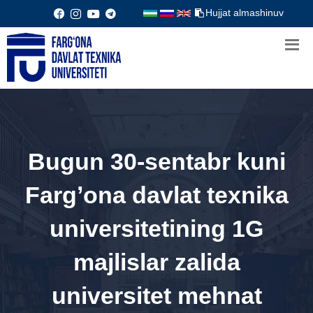
Hujjat almashinuv
Bugun 30-sentabr kuni
Fargʼona davlat texnika
universitetining 1G
majlislar zalida
universitet mehnat