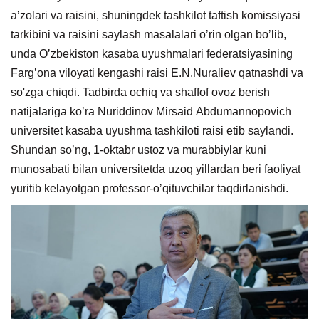
aʼzolari va raisini, shuningdek tashkilot taftish komissiyasi
tarkibini va raisini saylash masalalari oʼrin olgan boʼlib,
unda Oʼzbekiston kasaba uyushmalari federatsiyasining
Fargʼona viloyati kengashi raisi E.N.Nuraliev qatnashdi va
so'zga chiqdi. Tadbirda ochiq va shaffof ovoz berish
natijalariga koʼra Nuriddinov Mirsaid Аbdumannopovich
universitet kasaba uyushma tashkiloti raisi etib saylandi.
Shundan soʼng, 1-oktabr ustoz va murabbiylar kuni
munosabati bilan universitetda uzoq yillardan beri faoliyat
yuritib kelayotgan professor-oʼqituvchilar taqdirlanishdi.