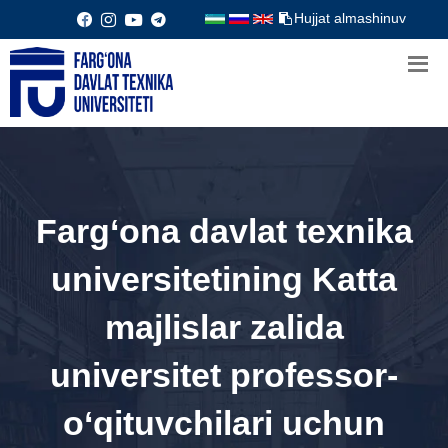
Hujjat almashinuv
Farg‘ona davlat texnika
universitetining Katta
majlislar zalida
universitet professor-
o‘qituvchilari uchun