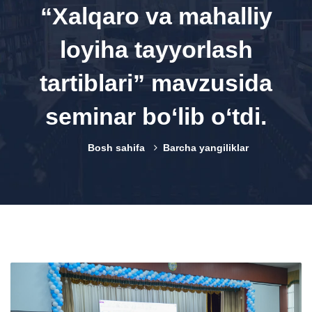
“Xalqaro va mahalliy
loyiha tayyorlash
tartiblari” mavzusida
seminar bo‘lib o‘tdi.
Bosh sahifa
Barcha yangiliklar