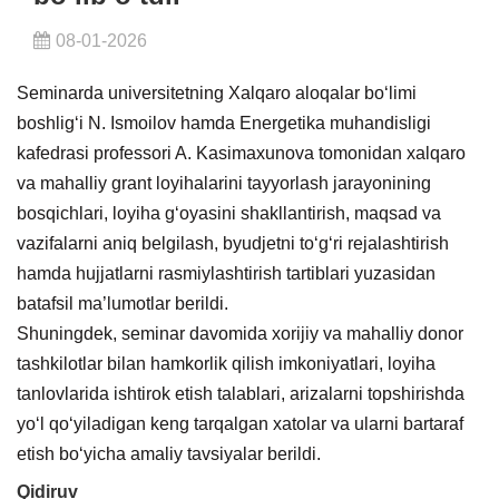
08-01-2026
Seminarda universitetning Xalqaro aloqalar bo‘limi
boshlig‘i N. Ismoilov hamda Energetika muhandisligi
kafedrasi professori A. Kasimaxunova tomonidan xalqaro
va mahalliy grant loyihalarini tayyorlash jarayonining
bosqichlari, loyiha g‘oyasini shakllantirish, maqsad va
vazifalarni aniq belgilash, byudjetni to‘g‘ri rejalashtirish
hamda hujjatlarni rasmiylashtirish tartiblari yuzasidan
batafsil ma’lumotlar berildi.
Shuningdek, seminar davomida xorijiy va mahalliy donor
tashkilotlar bilan hamkorlik qilish imkoniyatlari, loyiha
tanlovlarida ishtirok etish talablari, arizalarni topshirishda
yo‘l qo‘yiladigan keng tarqalgan xatolar va ularni bartaraf
etish bo‘yicha amaliy tavsiyalar berildi.
Qidiruv