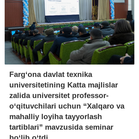
Farg‘ona davlat texnika
universitetining Katta majlislar
zalida universitet professor-
o‘qituvchilari uchun “Xalqaro va
mahalliy loyiha tayyorlash
tartiblari” mavzusida seminar
bo‘lib o‘tdi.