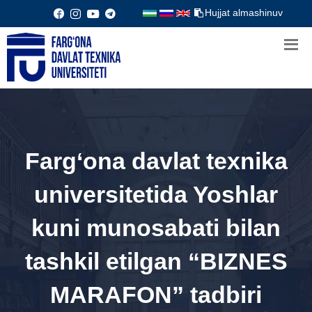
Hujjat almashinuv
Farg‘ona davlat texnika
universitetida Yoshlar
kuni munosabati bilan
tashkil etilgan “BIZNES
MARAFON” tadbiri