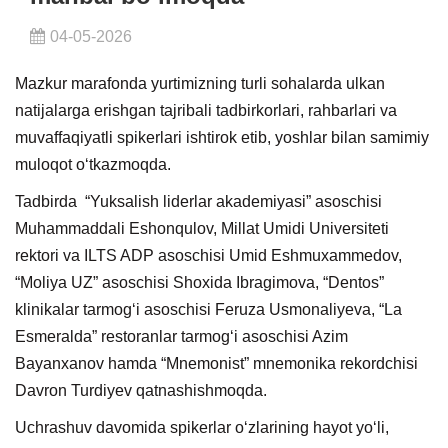
04-05-2026
Mazkur marafonda yurtimizning turli sohalarda ulkan
natijalarga erishgan tajribali tadbirkorlari, rahbarlari va
muvaffaqiyatli spikerlari ishtirok etib, yoshlar bilan samimiy
muloqot o‘tkazmoqda.
Tadbirda “Yuksalish liderlar akademiyasi” asoschisi
Muhammaddali Eshonqulov, Millat Umidi Universiteti
rektori va ILTS ADP asoschisi Umid Eshmuxammedov,
“Moliya UZ” asoschisi Shoxida Ibragimova, “Dentos”
klinikalar tarmog‘i asoschisi Feruza Usmonaliyeva, “La
Esmeralda” restoranlar tarmog‘i asoschisi Azim
Bayanxanov hamda “Mnemonist” mnemonika rekordchisi
Davron Turdiyev qatnashishmoqda.
Uchrashuv davomida spikerlar o‘zlarining hayot yo‘li,