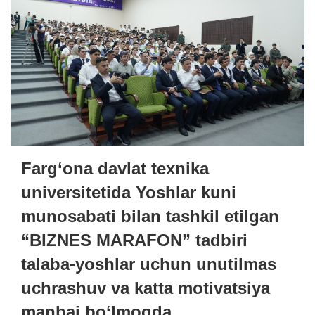
Farg‘ona davlat texnika
universitetida Yoshlar kuni
munosabati bilan tashkil etilgan
“BIZNES MARAFON” tadbiri
talaba-yoshlar uchun unutilmas
uchrashuv va katta motivatsiya
manbai bo‘lmoqda