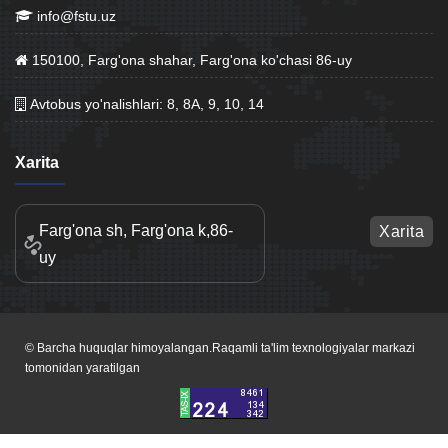
info@fstu.uz
150100, Farg'ona shahar, Farg'ona ko'chasi 86-uy
Avtobus yo'nalishlari: 8, 8A, 9, 10, 14
Xarita
Farg'ona sh, Farg'ona k,86-
Xarita
uy
© Barcha huquqlar himoyalangan.Raqamli ta'lim texnologiyalar markazi
tomonidan yaratilgan