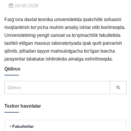
16-05-2026
Farg‘ona davlat texnika universitetida ipakchilik sohasini
rivojlantirish bo‘yicha muhim amaliy ishlar olib borilmoqda.
Universitetning yengil sanoat va to‘qimachilik fakultetida
tashkil etilgan maxsus laboratoriyada ipak qurti parvarish
qilinib, pilladan tayyor mahsulotgacha bo‘lgan barcha
jarayonlar talabalar ishtirokida amalga oshirilmoqda.
Qidiruv
Tezkor havolalar
Fakultetlar