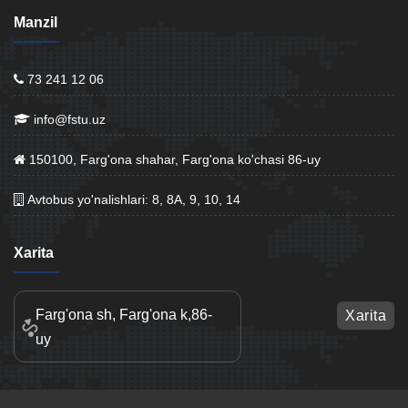
Manzil
73 241 12 06
info@fstu.uz
150100, Farg'ona shahar, Farg'ona ko'chasi 86-uy
Avtobus yo'nalishlari: 8, 8A, 9, 10, 14
Xarita
Farg'ona sh, Farg'ona k,86-
Xarita
uy