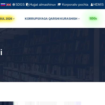
SDGS
Hujjat almashinuv
Korporativ pochta
HEMIS
s
SDG
BUL 2026
KORRUPSIYAGA QARSHI KURASHISH
i