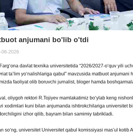
buot anjumani bo'lib o'tdi
-06-2026
arg‘ona davlat texnika universitetida “2026/2027-o‘quv yili uch
riat ta’lim yo‘nalishlariga qabul” mavzusida matbuot anjumani h
imizda faoliyat olib boruvchi jurnalist, bloger hamda boshqarmalar
al, oliygoh rektori R.Tojiyev mamlakatimiz bo‘ylab keng nisho
ari xodimlari kuni bilan anjumanda ishtirokchilariga universitet 
orchiligini izhor qilib, bayram bilan samimiy tabrikladi.
 so‘ng, universitet Universitet qabul komissiyasi mas'ul kotib