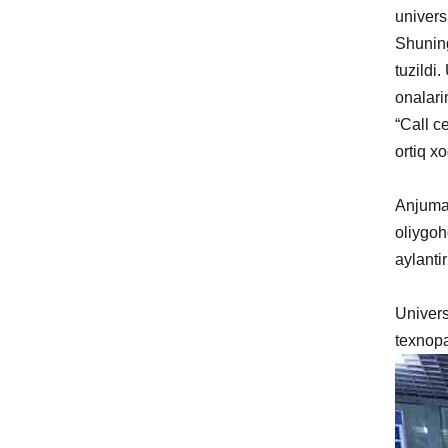
univers
Shuning
tuzildi.
onalari
“Call c
ortiq xo
Anjuman
oliygoh
aylanti
Univers
texnopa