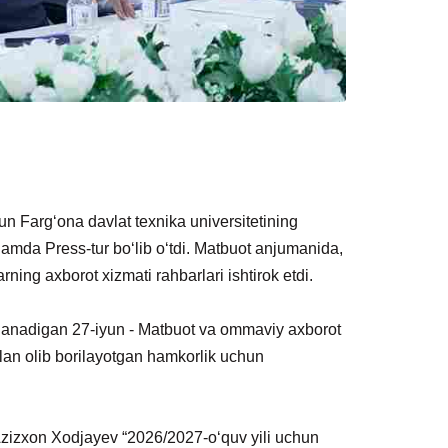
un Farg‘ona davlat texnika universitetining
amda Press-tur bo‘lib o‘tdi. Matbuot anjumanida,
ning axborot xizmati rahbarlari ishtirok etdi.
nlanadigan 27-iyun - Matbuot va ommaviy axborot
bilan olib borilayotgan hamkorlik uchun
 Azizxon Xodjayev “2026/2027-o‘quv yili uchun