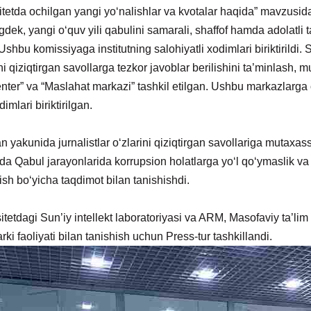
itetda ochilgan yangi yo‘nalishlar va kvotalar haqida” mavzusida 
dek, yangi o‘quv yili qabulini samarali, shaffof hamda adolatli
 Ushbu komissiyaga institutning salohiyatli xodimlari biriktirildi.
ni qiziqtirgan savollarga tezkor javoblar berilishini ta’minlash
enter” va “Maslahat markazi” tashkil etilgan. Ushbu markazlarga 
dimlari biriktirilgan.
 yakunida jurnalistlar o‘zlarini qiziqtirgan savollariga mutaxass
da Qabul jarayonlarida korrupsion holatlarga yo‘l qo‘ymaslik va 
rish bo‘yicha taqdimot bilan tanishishdi.
itetdagi Sun’iy intellekt laboratoriyasi va ARM, Masofaviy ta’lim
rki faoliyati bilan tanishish uchun Press-tur tashkillandi.