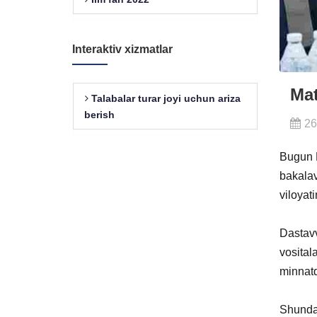
Interaktiv xizmatlar
Mat
Talabalar turar joyi uchun ariza
berish
26
Bugun F
bakalav
viloyat
Dastavv
vosital
minnatd
Shundan