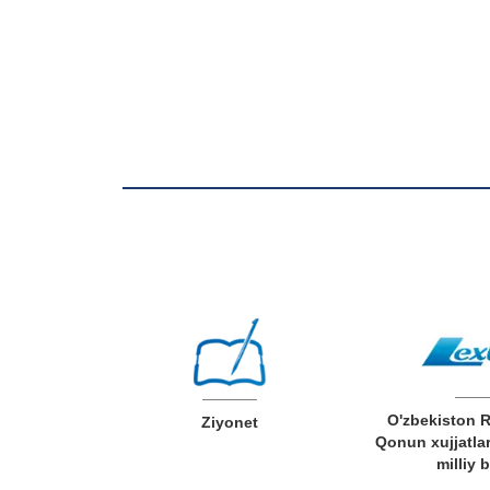
O'zbekiston 
v xizmatlar
Ziyonet
Qonun xujjatlar
milliy 