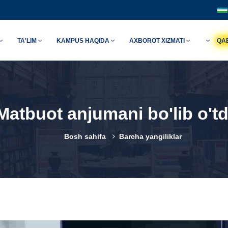
TA'LIM
KAMPUS HAQIDA
AXBOROT XIZMATI
QA
Matbuot anjumani bo'lib o'td
Bosh sahifa
Barcha yangiliklar