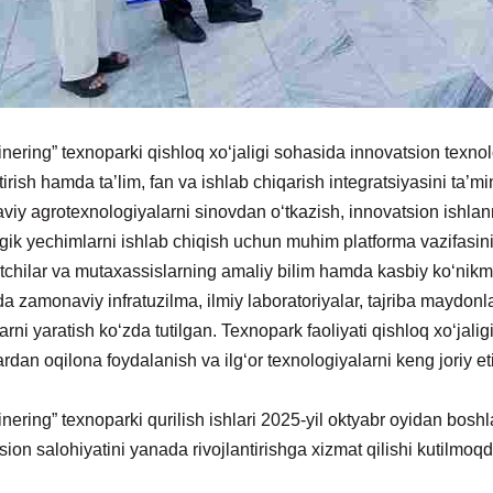
inering” texnoparki qishloq xo‘jaligi sohasida innovatsion texnolog
ntirish hamda ta’lim, fan va ishlab chiqarish integratsiyasini ta
iy agrotexnologiyalarni sinovdan o‘tkazish, innovatsion ishlanm
gik yechimlarni ishlab chiqish uchun muhim platforma vazifasini
tchilar va mutaxassislarning amaliy bilim hamda kasbiy ko‘nikmal
da zamonaviy infratuzilma, ilmiy laboratoriyalar, tajriba maydonla
larni yaratish ko‘zda tutilgan. Texnopark faoliyati qishloq xo‘jali
ardan oqilona foydalanish va ilg‘or texnologiyalarni keng joriy et
jinering” texnoparki qurilish ishlari 2025-yil oktyabr oyidan bos
sion salohiyatini yanada rivojlantirishga xizmat qilishi kutilmoqd