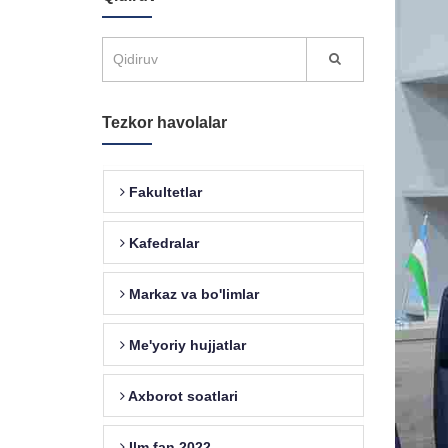
Tezkor havolalar
Fakultetlar
Kafedralar
Markaz va bo'limlar
Me'yoriy hujjatlar
Axborot soatlari
Ilm fan 2022