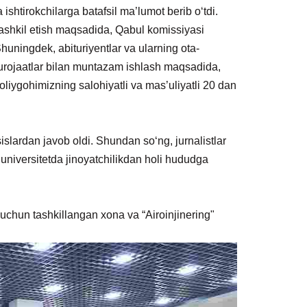
ishtirokchilarga batafsil ma’lumot berib o‘tdi.
 tashkil etish maqsadida, Qabul komissiyasi
 Shuningdek, abituriyentlar va ularning ota-
, murojaatlar bilan muntazam ishlash maqsadida,
oliygohimizning salohiyatli va mas’uliyatli 20 dan
islardan javob oldi. Shundan so‘ng, jurnalistlar
universitetda jinoyatchilikdan holi hududga
 uchun tashkillangan xona va “Airoinjinering"