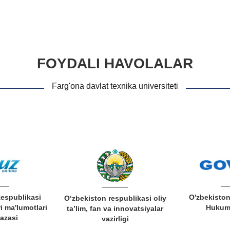
FOYDALI HAVOLALAR
Farg'ona davlat texnika universiteti
Respublikasi
O'zbekiston
O‘zbekiston respublikasi oliy
i ma'lumotlari
Hukuma
ta’lim, fan va innovatsiyalar
bazasi
vazirligi