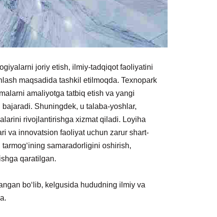
iyalarni joriy etish, ilmiy-tadqiqot faoliyatini
’minlash maqsadida tashkil etilmoqda. Texnopark
alarni amaliyotga tatbiq etish va yangi
 bajaradi. Shuningdek, u talaba-yoshlar,
arini rivojlantirishga xizmat qiladi. Loyiha
ri va innovatsion faoliyat uchun zarur shart-
gi tarmog‘ining samaradorligini oshirish,
ishga qaratilgan.
hlangan bo‘lib, kelgusida hududning ilmiy va
a.