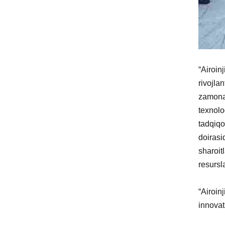
“Airoinj
rivojla
zamonav
texnolo
tadqiqo
doirasi
sharoit
resursl
“Airoin
innovat